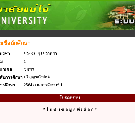
ยชื่อนักศึกษา
ชว330 : จุลชีววิทยา
ยวิชา
1
่ม
ชุมพร
ทยาเขต
ปริญญาตรี ปกติ
ดับการศึกษา
2564 ภาคการศึกษาที่ 1
การศึกษา
โปรดทราบ
* ไ ม่ พ บ ข้ อ มู ล ที่ เ ลื อ ก *