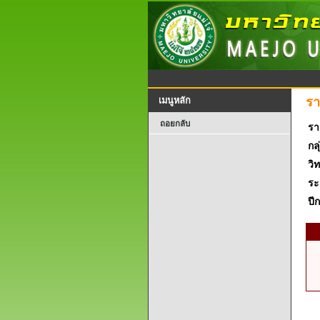
รา
เมนูหลัก
ถอยกลับ
รา
กลุ
วิ
ระ
ปี