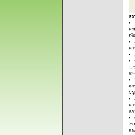
สถ
ครบ
เพื
ควา
1.7
67=
สภา
ปัญ
ควา
สภ
25.
และ