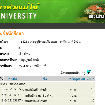
ยชื่อนักศึกษา
กช321 : เศรษฐกิจพอเพียงและการพัฒนาที่ยั่งยืน
ยวิชา
3
่ม
เชียงใหม่
ทยาเขต
ปริญญาตรี ปกติ
ดับการศึกษา
2564 ภาคการศึกษาที่ 1
การศึกษา
ดึงข้อมูลนักศึกษาสู่
ดับ
รหัส
ชื่อ
หลักสูตร
สถานภาพ
ทยาลัยบริหารศาสตร์
1
6405105355
10
นายอภิสิทธิ์ แก้วคำ
รป.บ.
2
6405105357
10
นายอิทธิกร ณ เชียงใหม่
รป.บ.
3
6405105387
10
นายพัทรดนย์ กาศรี
รป.บ.