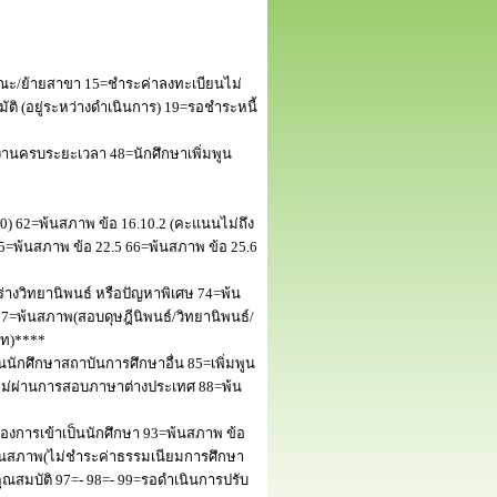
ณะ/ย้ายสาขา 15=ชำระค่าลงทะเบียนไม่
 (อยู่ระหว่างดำเนินการ) 19=รอชำระหนี้
านครบระยะเวลา 48=นักศึกษาเพิ่มพูน
50) 62=พ้นสภาพ ข้อ 16.10.2 (คะแนนไม่ถึง
5=พ้นสภาพ ข้อ 22.5 66=พ้นสภาพ ข้อ 25.6
างวิทยานิพนธ์ หรือปัญหาพิเศษ 74=พ้น
=พ้นสภาพ(สอบดุษฎีนิพนธ์/วิทยานิพนธ์/
โท)****
นักศึกษาสถาบันการศึกษาอื่น 85=เพิ่มพูน
พไม่ผ่านการสอบภาษาต่างประเทศ 88=พ้น
งการเข้าเป็นนักศึกษา 93=พ้นสภาพ ข้อ
พ้นสภาพ(ไม่ชำระค่าธรรมเนียมการศึกษา
สมบัติ 97=- 98=- 99=รอดำเนินการปรับ