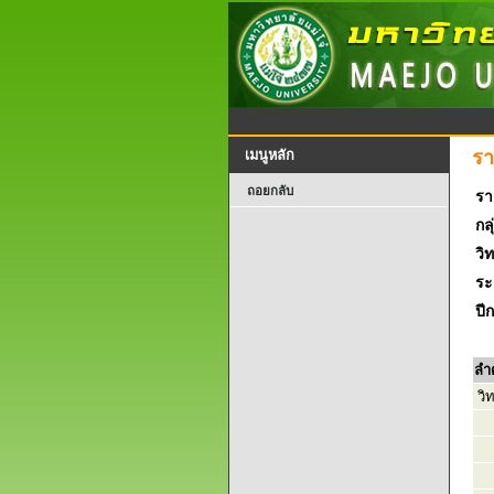
รา
เมนูหลัก
ถอยกลับ
รา
กลุ
วิ
ระ
ปี
ลำ
วิ