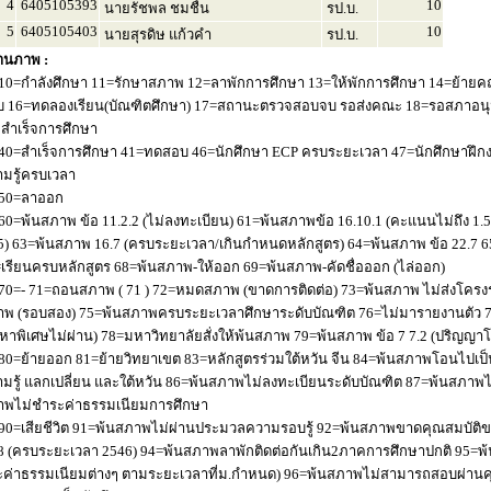
4
6405105393
10
นายรัชพล ชมชื่น
รป.บ.
5
6405105403
10
นายสุรดิษ แก้วคำ
รป.บ.
านภาพ :
10=กำลังศึกษา 11=รักษาสภาพ 12=ลาพักการศึกษา 13=ให้พักการศึกษา 14=ย้ายค
 16=ทดลองเรียน(บัณฑิตศึกษา) 17=สถานะตรวจสอบจบ รอส่งคณะ 18=รอสภาอนุมัติ
่อสำเร็จการศึกษา
40=สำเร็จการศึกษา 41=ทดสอบ 46=นักศึกษา ECP ครบระยะเวลา 47=นักศึกษาฝึกง
มรู้ครบเวลา
50=ลาออก
60=พ้นสภาพ ข้อ 11.2.2 (ไม่ลงทะเบียน) 61=พ้นสภาพข้อ 16.10.1 (คะแนนไม่ถึง 1.
5) 63=พ้นสภาพ 16.7 (ครบระยะเวลา/เกินกำหนดหลักสูตร) 64=พ้นสภาพ ข้อ 22.7 6
เรียนครบหลักสูตร 68=พ้นสภาพ-ให้ออก 69=พ้นสภาพ-คัดชื่อออก (ไล่ออก)
70=- 71=ถอนสภาพ ( 71 ) 72=หมดสภาพ (ขาดการติดต่อ) 73=พ้นสภาพ ไม่ส่งโครงร่
พ (รอบสอง) 75=พ้นสภาพครบระยะเวลาศึกษาระดับบัณฑิต 76=ไม่มารายงานตัว 77
หาพิเศษไม่ผ่าน) 78=มหาวิทยาลัยสั่งให้พ้นสภาพ 79=พ้นสภาพ ข้อ 7 7.2 (ปริญญา
80=ย้ายออก 81=ย้ายวิทยาเขต 83=หลักสูตรร่วมใต้หวัน จีน 84=พ้นสภาพโอนไปเป็น
มรู้ แลกเปลี่ยน และใต้หวัน 86=พ้นสภาพไม่ลงทะเบียนระดับบัณฑิต 87=พ้นสภา
าพไม่ชำระค่าธรรมเนียมการศึกษา
90=เสียชีวิต 91=พ้นสภาพไม่ผ่านประมวลความรอบรู้ 92=พ้นสภาพขาดคุณสมบัติขอ
8 (ครบระยะเวลา 2546) 94=พ้นสภาพลาพักติดต่อกันเกิน2ภาคการศึกษาปกติ 95=
ค่าธรรมเนียมต่างๆ ตามระยะเวลาที่ม.กำหนด) 96=พ้นสภาพไม่สามารถสอบผ่านคุณ