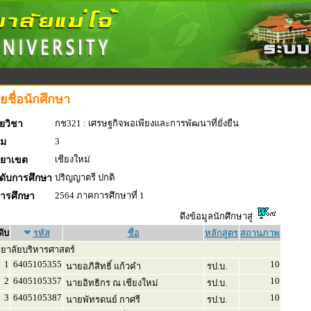
ยชื่อนักศึกษา
กช321 : เศรษฐกิจพอเพียงและการพัฒนาที่ยั่งยืน
ยวิชา
3
่ม
เชียงใหม่
ทยาเขต
ปริญญาตรี ปกติ
ดับการศึกษา
2564 ภาคการศึกษาที่ 1
การศึกษา
ดึงข้อมูลนักศึกษาสู่
ดับ
รหัส
ชื่อ
หลักสูตร
สถานภาพ
ทยาลัยบริหารศาสตร์
1
6405105355
10
นายอภิสิทธิ์ แก้วคำ
รป.บ.
2
6405105357
10
นายอิทธิกร ณ เชียงใหม่
รป.บ.
3
6405105387
10
นายพัทรดนย์ กาศรี
รป.บ.