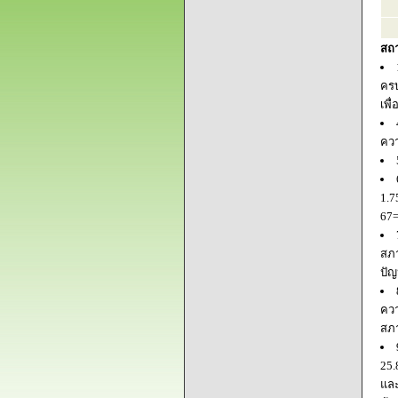
สถ
ครบ
เพื
ควา
1.7
67=
สภา
ปัญ
ควา
สภ
25.
และ