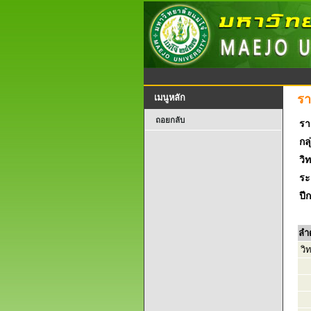
รา
เมนูหลัก
ถอยกลับ
รา
กลุ
วิ
ระ
ปี
ลำ
วิ