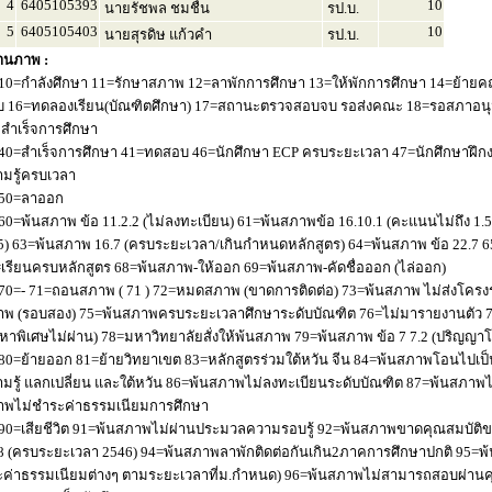
4
6405105393
10
นายรัชพล ชมชื่น
รป.บ.
5
6405105403
10
นายสุรดิษ แก้วคำ
รป.บ.
านภาพ :
10=กำลังศึกษา 11=รักษาสภาพ 12=ลาพักการศึกษา 13=ให้พักการศึกษา 14=ย้ายค
 16=ทดลองเรียน(บัณฑิตศึกษา) 17=สถานะตรวจสอบจบ รอส่งคณะ 18=รอสภาอนุมัติ
่อสำเร็จการศึกษา
40=สำเร็จการศึกษา 41=ทดสอบ 46=นักศึกษา ECP ครบระยะเวลา 47=นักศึกษาฝึกง
มรู้ครบเวลา
50=ลาออก
60=พ้นสภาพ ข้อ 11.2.2 (ไม่ลงทะเบียน) 61=พ้นสภาพข้อ 16.10.1 (คะแนนไม่ถึง 1.
5) 63=พ้นสภาพ 16.7 (ครบระยะเวลา/เกินกำหนดหลักสูตร) 64=พ้นสภาพ ข้อ 22.7 6
เรียนครบหลักสูตร 68=พ้นสภาพ-ให้ออก 69=พ้นสภาพ-คัดชื่อออก (ไล่ออก)
70=- 71=ถอนสภาพ ( 71 ) 72=หมดสภาพ (ขาดการติดต่อ) 73=พ้นสภาพ ไม่ส่งโครงร่
พ (รอบสอง) 75=พ้นสภาพครบระยะเวลาศึกษาระดับบัณฑิต 76=ไม่มารายงานตัว 77
หาพิเศษไม่ผ่าน) 78=มหาวิทยาลัยสั่งให้พ้นสภาพ 79=พ้นสภาพ ข้อ 7 7.2 (ปริญญา
80=ย้ายออก 81=ย้ายวิทยาเขต 83=หลักสูตรร่วมใต้หวัน จีน 84=พ้นสภาพโอนไปเป็น
มรู้ แลกเปลี่ยน และใต้หวัน 86=พ้นสภาพไม่ลงทะเบียนระดับบัณฑิต 87=พ้นสภา
าพไม่ชำระค่าธรรมเนียมการศึกษา
90=เสียชีวิต 91=พ้นสภาพไม่ผ่านประมวลความรอบรู้ 92=พ้นสภาพขาดคุณสมบัติขอ
8 (ครบระยะเวลา 2546) 94=พ้นสภาพลาพักติดต่อกันเกิน2ภาคการศึกษาปกติ 95=
ค่าธรรมเนียมต่างๆ ตามระยะเวลาที่ม.กำหนด) 96=พ้นสภาพไม่สามารถสอบผ่านคุณ