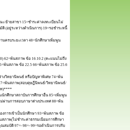
ณะ/ย้ายสาขา 15=ชำระค่าลงทะเบียนไม่
 (อยู่ระหว่างดำเนินการ) 19=รอชำระหนี้
านครบระยะเวลา 48=นักศึกษาเพิ่มพูน
50) 62=พ้นสภาพ ข้อ 16.10.2 (คะแนนไม่ถึง
5=พ้นสภาพ ข้อ 22.5 66=พ้นสภาพ ข้อ 25.6
างวิทยานิพนธ์ หรือปัญหาพิเศษ 74=พ้น
=พ้นสภาพ(สอบดุษฎีนิพนธ์/วิทยานิพนธ์/
โท)****
นักศึกษาสถาบันการศึกษาอื่น 85=เพิ่มพูน
พไม่ผ่านการสอบภาษาต่างประเทศ 88=พ้น
งการเข้าเป็นนักศึกษา 93=พ้นสภาพ ข้อ
พ้นสภาพ(ไม่ชำระค่าธรรมเนียมการศึกษา
สมบัติ 97=- 98=- 99=รอดำเนินการปรับ