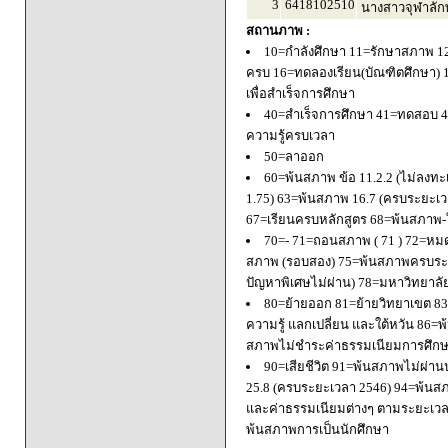
3
6418102510
นางสาวจุฬาลัก
สถานภาพ :
10=กำลังศึกษา 11=รักษาสภาพ 1
ครบ 16=ทดลองเรียน(บัณฑิตศึกษา) 
เพื่อสำเร็จการศึกษา
40=สำเร็จการศึกษา 41=ทดสอบ 4
ความรู้ครบเวลา
50=ลาออก
60=พ้นสภาพ ข้อ 11.2.2 (ไม่ลงทะ
1.75) 63=พ้นสภาพ 16.7 (ครบระยะเว
67=เรียนครบหลักสูตร 68=พ้นสภาพ-ใ
70=- 71=ถอนสภาพ ( 71 ) 72=หมด
สภาพ (รอบสอง) 75=พ้นสภาพครบระยะ
ปัญหาพิเศษไม่ผ่าน) 78=มหาวิทยาลั
80=ย้ายออก 81=ย้ายวิทยาเขต 83=
ความรู้ แลกเปลี่ยน และใต้หวัน 8
สภาพไม่ชำระค่าธรรมเนียมการศึก
90=เสียชีวิต 91=พ้นสภาพไม่ผ่า
25.8 (ครบระยะเวลา 2546) 94=พ้นส
และค่าธรรมเนียมต่างๆ ตามระยะเวล
พ้นสภาพการเป็นนักศึกษา