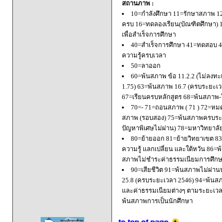
สถานภาพ :
10=กำลังศึกษา 11=รักษาสภาพ 1
ครบ 16=ทดลองเรียน(บัณฑิตศึกษา) 
เพื่อสำเร็จการศึกษา
40=สำเร็จการศึกษา 41=ทดสอบ 4
ความรู้ครบเวลา
50=ลาออก
60=พ้นสภาพ ข้อ 11.2.2 (ไม่ลงทะ
1.75) 63=พ้นสภาพ 16.7 (ครบระยะเว
67=เรียนครบหลักสูตร 68=พ้นสภาพ-ใ
70=- 71=ถอนสภาพ ( 71 ) 72=หมด
สภาพ (รอบสอง) 75=พ้นสภาพครบระยะ
ปัญหาพิเศษไม่ผ่าน) 78=มหาวิทยาลั
80=ย้ายออก 81=ย้ายวิทยาเขต 83=
ความรู้ แลกเปลี่ยน และใต้หวัน 8
สภาพไม่ชำระค่าธรรมเนียมการศึก
90=เสียชีวิต 91=พ้นสภาพไม่ผ่า
25.8 (ครบระยะเวลา 2546) 94=พ้นส
และค่าธรรมเนียมต่างๆ ตามระยะเวล
พ้นสภาพการเป็นนักศึกษา