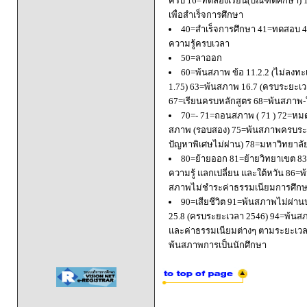
ครบ 16=ทดลองเรียน(บัณฑิตศึกษา) 
เพื่อสำเร็จการศึกษา
40=สำเร็จการศึกษา 41=ทดสอบ 4
ความรู้ครบเวลา
50=ลาออก
60=พ้นสภาพ ข้อ 11.2.2 (ไม่ลงทะ
1.75) 63=พ้นสภาพ 16.7 (ครบระยะเว
67=เรียนครบหลักสูตร 68=พ้นสภาพ-ใ
70=- 71=ถอนสภาพ ( 71 ) 72=หมด
สภาพ (รอบสอง) 75=พ้นสภาพครบระยะ
ปัญหาพิเศษไม่ผ่าน) 78=มหาวิทยาลั
80=ย้ายออก 81=ย้ายวิทยาเขต 83=
ความรู้ แลกเปลี่ยน และใต้หวัน 8
สภาพไม่ชำระค่าธรรมเนียมการศึก
90=เสียชีวิต 91=พ้นสภาพไม่ผ่า
25.8 (ครบระยะเวลา 2546) 94=พ้นส
และค่าธรรมเนียมต่างๆ ตามระยะเวล
พ้นสภาพการเป็นนักศึกษา