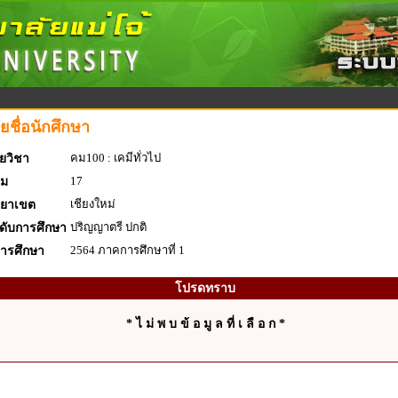
ยชื่อนักศึกษา
คม100 : เคมีทั่วไป
ยวิชา
17
่ม
เชียงใหม่
ทยาเขต
ปริญญาตรี ปกติ
ดับการศึกษา
2564 ภาคการศึกษาที่ 1
การศึกษา
โปรดทราบ
* ไ ม่ พ บ ข้ อ มู ล ที่ เ ลื อ ก *