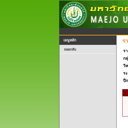
รา
เมนูหลัก
ถอยกลับ
รา
กลุ
วิ
ระ
ปี