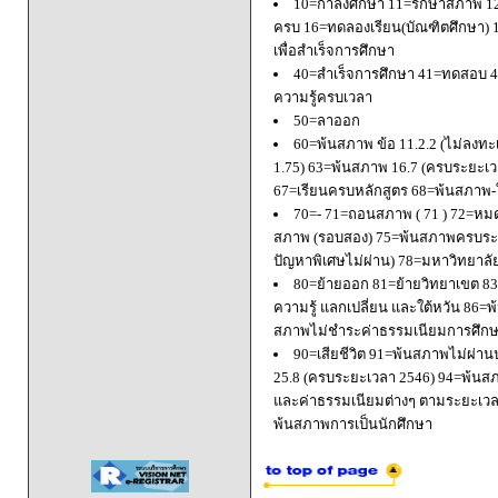
10=กำลังศึกษา 11=รักษาสภาพ 1
ครบ 16=ทดลองเรียน(บัณฑิตศึกษา) 
เพื่อสำเร็จการศึกษา
40=สำเร็จการศึกษา 41=ทดสอบ 4
ความรู้ครบเวลา
50=ลาออก
60=พ้นสภาพ ข้อ 11.2.2 (ไม่ลงทะ
1.75) 63=พ้นสภาพ 16.7 (ครบระยะเว
67=เรียนครบหลักสูตร 68=พ้นสภาพ-ใ
70=- 71=ถอนสภาพ ( 71 ) 72=หมด
สภาพ (รอบสอง) 75=พ้นสภาพครบระยะ
ปัญหาพิเศษไม่ผ่าน) 78=มหาวิทยาลั
80=ย้ายออก 81=ย้ายวิทยาเขต 83=
ความรู้ แลกเปลี่ยน และใต้หวัน 8
สภาพไม่ชำระค่าธรรมเนียมการศึก
90=เสียชีวิต 91=พ้นสภาพไม่ผ่า
25.8 (ครบระยะเวลา 2546) 94=พ้นส
และค่าธรรมเนียมต่างๆ ตามระยะเวล
พ้นสภาพการเป็นนักศึกษา