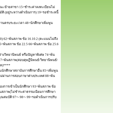
ณะ/ย้ายสาขา 15=ชำระค่าลงทะเบียนไม่
 (อยู่ระหว่างดำเนินการ) 19=รอชำระหนี้
านครบระยะเวลา 48=นักศึกษาเพิ่มพูน
50) 62=พ้นสภาพ ข้อ 16.10.2 (คะแนนไม่ถึง
5=พ้นสภาพ ข้อ 22.5 66=พ้นสภาพ ข้อ 25.6
างวิทยานิพนธ์ หรือปัญหาพิเศษ 74=พ้น
=พ้นสภาพ(สอบดุษฎีนิพนธ์/วิทยานิพนธ์/
โท)****
นักศึกษาสถาบันการศึกษาอื่น 85=เพิ่มพูน
พไม่ผ่านการสอบภาษาต่างประเทศ 88=พ้น
งการเข้าเป็นนักศึกษา 93=พ้นสภาพ ข้อ
พ้นสภาพ(ไม่ชำระค่าธรรมเนียมการศึกษา
สมบัติ 97=- 98=- 99=รอดำเนินการปรับ