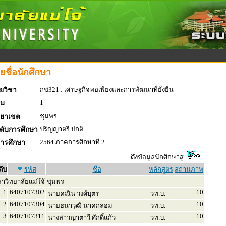
ยชื่อนักศึกษา
กช321 : เศรษฐกิจพอเพียงและการพัฒนาที่ยั่งยืน
ยวิชา
1
่ม
ชุมพร
ทยาเขต
ปริญญาตรี ปกติ
ดับการศึกษา
2564 ภาคการศึกษาที่ 2
การศึกษา
ดึงข้อมูลนักศึกษาสู่
ดับ
รหัส
ชื่อ
หลักสูตร
สถานภาพ
าวิทยาลัยแม่โจ้-ชุมพร
1
6407107302
10
นายคณิน วงศ์บุตร
วท.บ.
2
6407107304
10
นายธนาวุฒิ นาคกล่อม
วท.บ.
3
6407107311
10
นางสาวญาตาวี ศักดิ์แก้ว
วท.บ.