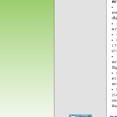
สถ
ครบ
เพื
ควา
1.7
67=
สภา
ปัญ
ควา
สภ
25.
และ
พ้น