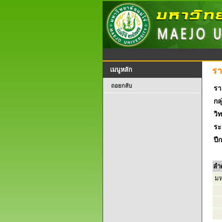
รา
เมนูหลัก
ถอยกลับ
รา
กลุ
วิ
ระ
ปี
ลำ
มห