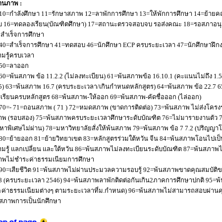
านภาพ :
10=กำลังศึกษา 11=รักษาสภาพ 12=ลาพักการศึกษา 13=ให้พักการศึกษา 14=ย้ายค
 16=ทดลองเรียน(บัณฑิตศึกษา) 17=สถานะตรวจสอบจบ รอส่งคณะ 18=รอสภาอนุมัติ
่อสำเร็จการศึกษา
40=สำเร็จการศึกษา 41=ทดสอบ 46=นักศึกษา ECP ครบระยะเวลา 47=นักศึกษาฝึกง
มรู้ครบเวลา
50=ลาออก
60=พ้นสภาพ ข้อ 11.2.2 (ไม่ลงทะเบียน) 61=พ้นสภาพข้อ 16.10.1 (คะแนนไม่ถึง 1.
5) 63=พ้นสภาพ 16.7 (ครบระยะเวลา/เกินกำหนดหลักสูตร) 64=พ้นสภาพ ข้อ 22.7 6
เรียนครบหลักสูตร 68=พ้นสภาพ-ให้ออก 69=พ้นสภาพ-คัดชื่อออก (ไล่ออก)
70=- 71=ถอนสภาพ ( 71 ) 72=หมดสภาพ (ขาดการติดต่อ) 73=พ้นสภาพ ไม่ส่งโครงร่
พ (รอบสอง) 75=พ้นสภาพครบระยะเวลาศึกษาระดับบัณฑิต 76=ไม่มารายงานตัว 77
หาพิเศษไม่ผ่าน) 78=มหาวิทยาลัยสั่งให้พ้นสภาพ 79=พ้นสภาพ ข้อ 7 7.2 (ปริญญา
80=ย้ายออก 81=ย้ายวิทยาเขต 83=หลักสูตรร่วมใต้หวัน จีน 84=พ้นสภาพโอนไปเป็น
มรู้ แลกเปลี่ยน และใต้หวัน 86=พ้นสภาพไม่ลงทะเบียนระดับบัณฑิต 87=พ้นสภา
าพไม่ชำระค่าธรรมเนียมการศึกษา
90=เสียชีวิต 91=พ้นสภาพไม่ผ่านประมวลความรอบรู้ 92=พ้นสภาพขาดคุณสมบัติขอ
8 (ครบระยะเวลา 2546) 94=พ้นสภาพลาพักติดต่อกันเกิน2ภาคการศึกษาปกติ 95=
ค่าธรรมเนียมต่างๆ ตามระยะเวลาที่ม.กำหนด) 96=พ้นสภาพไม่สามารถสอบผ่านคุณ
สภาพการเป็นนักศึกษา