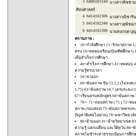
3
6406101544
นางสาวพิชชาม
ศิลปศาสตร์
4
6414102306
นางสาวณิชารินท
5
6414102349
นางสาวสุพิชฌาย
6
6414102390
นายธนกฤต บุญ
สถานภาพ :
10=กำลังศึกษา 11=รักษาสภาพ 1
ครบ 16=ทดลองเรียน(บัณฑิตศึกษา) 
เพื่อสำเร็จการศึกษา
40=สำเร็จการศึกษา 41=ทดสอบ 4
ความรู้ครบเวลา
50=ลาออก
60=พ้นสภาพ ข้อ 11.2.2 (ไม่ลงทะ
1.75) 63=พ้นสภาพ 16.7 (ครบระยะเว
67=เรียนครบหลักสูตร 68=พ้นสภาพ-ใ
70=- 71=ถอนสภาพ ( 71 ) 72=หมด
สภาพ (รอบสอง) 75=พ้นสภาพครบระยะ
ปัญหาพิเศษไม่ผ่าน) 78=มหาวิทยาลั
80=ย้ายออก 81=ย้ายวิทยาเขต 83=
ความรู้ แลกเปลี่ยน และใต้หวัน 8
สภาพไม่ชำระค่าธรรมเนียมการศึก