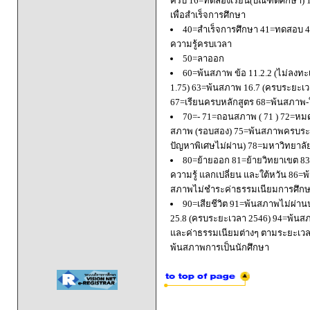
ครบ 16=ทดลองเรียน(บัณฑิตศึกษา) 
เพื่อสำเร็จการศึกษา
40=สำเร็จการศึกษา 41=ทดสอบ 4
ความรู้ครบเวลา
50=ลาออก
60=พ้นสภาพ ข้อ 11.2.2 (ไม่ลงทะ
1.75) 63=พ้นสภาพ 16.7 (ครบระยะเว
67=เรียนครบหลักสูตร 68=พ้นสภาพ-ใ
70=- 71=ถอนสภาพ ( 71 ) 72=หมด
สภาพ (รอบสอง) 75=พ้นสภาพครบระยะ
ปัญหาพิเศษไม่ผ่าน) 78=มหาวิทยาลั
80=ย้ายออก 81=ย้ายวิทยาเขต 83=
ความรู้ แลกเปลี่ยน และใต้หวัน 8
สภาพไม่ชำระค่าธรรมเนียมการศึก
90=เสียชีวิต 91=พ้นสภาพไม่ผ่า
25.8 (ครบระยะเวลา 2546) 94=พ้นส
และค่าธรรมเนียมต่างๆ ตามระยะเวล
พ้นสภาพการเป็นนักศึกษา