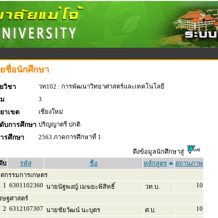
ยชื่อนักศึกษา
วท102 : การพัฒนาวิทยาศาสตร์และเทคโนโลยี
ยวิชา
3
่ม
เชียงใหม่
ทยาเขต
ปริญญาตรี ปกติ
ดับการศึกษา
2563 ภาคการศึกษาที่ 1
การศึกษา
ดึงข้อมูลนักศึกษาสู่
ดับ
รหัส
ชื่อ
หลักสูตร
สถานภาพ
ิตกรรมการเกษตร
1
6301102360
10
นายนัฐพงญ์ เมฆยะพิสิทธิ์
วท.บ.
รษฐศาสตร์
2
6312107307
10
นายชัยวัฒน์ นะบุตร
ศ.บ.