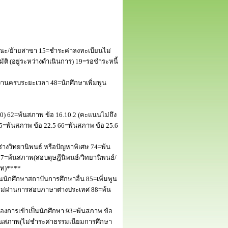
ณะ/ย้ายสาขา 15=ชำระค่าลงทะเบียนไม่
 (อยู่ระหว่างดำเนินการ) 19=รอชำระหนี้
านครบระยะเวลา 48=นักศึกษาเพิ่มพูน
50) 62=พ้นสภาพ ข้อ 16.10.2 (คะแนนไม่ถึง
5=พ้นสภาพ ข้อ 22.5 66=พ้นสภาพ ข้อ 25.6
างวิทยานิพนธ์ หรือปัญหาพิเศษ 74=พ้น
=พ้นสภาพ(สอบดุษฎีนิพนธ์/วิทยานิพนธ์/
โท)****
นักศึกษาสถาบันการศึกษาอื่น 85=เพิ่มพูน
พไม่ผ่านการสอบภาษาต่างประเทศ 88=พ้น
งการเข้าเป็นนักศึกษา 93=พ้นสภาพ ข้อ
พ้นสภาพ(ไม่ชำระค่าธรรมเนียมการศึกษา