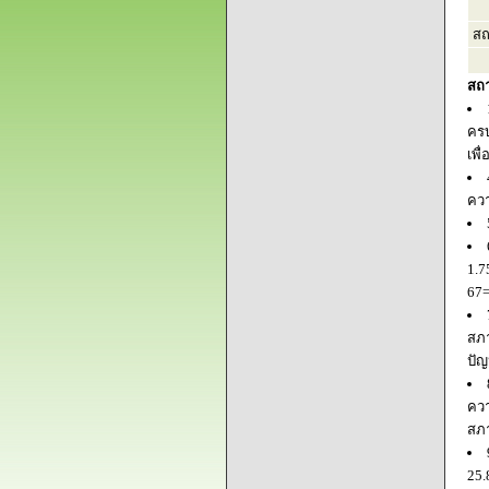
สถ
สถ
ครบ
เพื
ควา
1.7
67=
สภา
ปัญ
ควา
สภ
25.