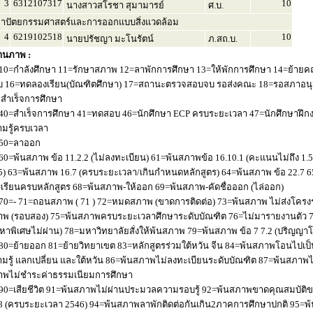
3
6312107317
10
นางสาวสโรชา สุมามารย์
ศ.บ.
าปัตยกรรมศาสตร์และการออกแบบสิ่งแวดล้อม
4
6219102518
10
นายปรัชญา มะโนรัตน์
ภ.สถ.บ.
านภาพ :
10=กำลังศึกษา 11=รักษาสภาพ 12=ลาพักการศึกษา 13=ให้พักการศึกษา 14=ย้ายค
 16=ทดลองเรียน(บัณฑิตศึกษา) 17=สถานะตรวจสอบจบ รอส่งคณะ 18=รอสภาอนุมัติ
่อสำเร็จการศึกษา
40=สำเร็จการศึกษา 41=ทดสอบ 46=นักศึกษา ECP ครบระยะเวลา 47=นักศึกษาฝึกง
มรู้ครบเวลา
50=ลาออก
60=พ้นสภาพ ข้อ 11.2.2 (ไม่ลงทะเบียน) 61=พ้นสภาพข้อ 16.10.1 (คะแนนไม่ถึง 1.
5) 63=พ้นสภาพ 16.7 (ครบระยะเวลา/เกินกำหนดหลักสูตร) 64=พ้นสภาพ ข้อ 22.7 6
เรียนครบหลักสูตร 68=พ้นสภาพ-ให้ออก 69=พ้นสภาพ-คัดชื่อออก (ไล่ออก)
70=- 71=ถอนสภาพ ( 71 ) 72=หมดสภาพ (ขาดการติดต่อ) 73=พ้นสภาพ ไม่ส่งโครงร่
พ (รอบสอง) 75=พ้นสภาพครบระยะเวลาศึกษาระดับบัณฑิต 76=ไม่มารายงานตัว 77
หาพิเศษไม่ผ่าน) 78=มหาวิทยาลัยสั่งให้พ้นสภาพ 79=พ้นสภาพ ข้อ 7 7.2 (ปริญญา
80=ย้ายออก 81=ย้ายวิทยาเขต 83=หลักสูตรร่วมใต้หวัน จีน 84=พ้นสภาพโอนไปเป็น
มรู้ แลกเปลี่ยน และใต้หวัน 86=พ้นสภาพไม่ลงทะเบียนระดับบัณฑิต 87=พ้นสภา
าพไม่ชำระค่าธรรมเนียมการศึกษา
90=เสียชีวิต 91=พ้นสภาพไม่ผ่านประมวลความรอบรู้ 92=พ้นสภาพขาดคุณสมบัติขอ
8 (ครบระยะเวลา 2546) 94=พ้นสภาพลาพักติดต่อกันเกิน2ภาคการศึกษาปกติ 95=