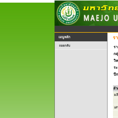
รา
เมนูหลัก
ถอยกลับ
รา
กลุ
วิ
ระ
ปี
ลำ
ผล
เศ