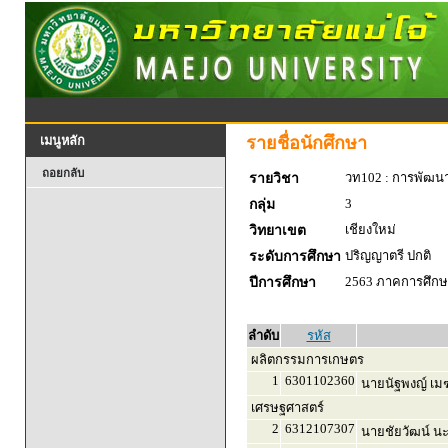
รายชื่อนักศึกษา
เมนูหลัก
ถอยกลับ
วท102 : การพัฒน
รายวิชา
3
กลุ่ม
เชียงใหม่
วิทยาเขต
ปริญญาตรี ปกติ
ระดับการศึกษา
2563 ภาคการศึกษา
ปีการศึกษา
ลำดับ
รหัส
ผลิตกรรมการเกษตร
1
6301102360
นายนัฐพงญ์ เมฆย
เศรษฐศาสตร์
2
6312107307
นายชัยวัฒน์ นะ