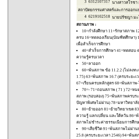
3
6312107317
นางสาวสโรชา ส
สถาปัตยกรรมศาสตร์และการออกแบบ
4
6219102518
นายปรัชญา มะโ
สถานภาพ :
10=กำลังศึกษา 11=รักษาสภาพ 1
ครบ 16=ทดลองเรียน(บัณฑิตศึกษา) 
เพื่อสำเร็จการศึกษา
40=สำเร็จการศึกษา 41=ทดสอบ 4
ความรู้ครบเวลา
50=ลาออก
60=พ้นสภาพ ข้อ 11.2.2 (ไม่ลงทะ
1.75) 63=พ้นสภาพ 16.7 (ครบระยะเว
67=เรียนครบหลักสูตร 68=พ้นสภาพ-ใ
70=- 71=ถอนสภาพ ( 71 ) 72=หมด
สภาพ (รอบสอง) 75=พ้นสภาพครบระยะ
ปัญหาพิเศษไม่ผ่าน) 78=มหาวิทยาลั
80=ย้ายออก 81=ย้ายวิทยาเขต 83=
ความรู้ แลกเปลี่ยน และใต้หวัน 8
สภาพไม่ชำระค่าธรรมเนียมการศึก
90=เสียชีวิต 91=พ้นสภาพไม่ผ่า
25.8 (ครบระยะเวลา 2546) 94=พ้นส