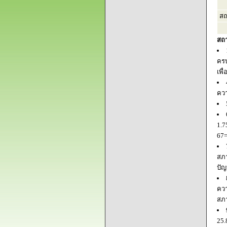
สถ
สถ
ครบ
เพื
ควา
1.7
67=
สภา
ปัญ
ควา
สภ
25.