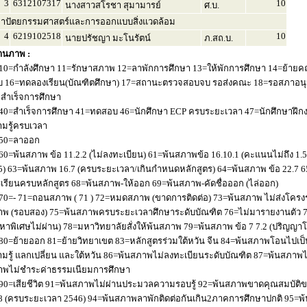
3
6312107317
10
นางสาวสโรชา สุมามารย์
ศ.บ.
าปัตยกรรมศาสตร์และการออกแบบสิ่งแวดล้อม
4
6219102518
10
นายปรัชญา มะโนรัตน์
ภ.สถ.บ.
านภาพ :
10=กำลังศึกษา 11=รักษาสภาพ 12=ลาพักการศึกษา 13=ให้พักการศึกษา 14=ย้ายค
 16=ทดลองเรียน(บัณฑิตศึกษา) 17=สถานะตรวจสอบจบ รอส่งคณะ 18=รอสภาอนุมัติ
่อสำเร็จการศึกษา
40=สำเร็จการศึกษา 41=ทดสอบ 46=นักศึกษา ECP ครบระยะเวลา 47=นักศึกษาฝึกง
มรู้ครบเวลา
50=ลาออก
60=พ้นสภาพ ข้อ 11.2.2 (ไม่ลงทะเบียน) 61=พ้นสภาพข้อ 16.10.1 (คะแนนไม่ถึง 1.
5) 63=พ้นสภาพ 16.7 (ครบระยะเวลา/เกินกำหนดหลักสูตร) 64=พ้นสภาพ ข้อ 22.7 6
เรียนครบหลักสูตร 68=พ้นสภาพ-ให้ออก 69=พ้นสภาพ-คัดชื่อออก (ไล่ออก)
70=- 71=ถอนสภาพ ( 71 ) 72=หมดสภาพ (ขาดการติดต่อ) 73=พ้นสภาพ ไม่ส่งโครงร่
พ (รอบสอง) 75=พ้นสภาพครบระยะเวลาศึกษาระดับบัณฑิต 76=ไม่มารายงานตัว 77
หาพิเศษไม่ผ่าน) 78=มหาวิทยาลัยสั่งให้พ้นสภาพ 79=พ้นสภาพ ข้อ 7 7.2 (ปริญญา
80=ย้ายออก 81=ย้ายวิทยาเขต 83=หลักสูตรร่วมใต้หวัน จีน 84=พ้นสภาพโอนไปเป็น
มรู้ แลกเปลี่ยน และใต้หวัน 86=พ้นสภาพไม่ลงทะเบียนระดับบัณฑิต 87=พ้นสภา
าพไม่ชำระค่าธรรมเนียมการศึกษา
90=เสียชีวิต 91=พ้นสภาพไม่ผ่านประมวลความรอบรู้ 92=พ้นสภาพขาดคุณสมบัติขอ
8 (ครบระยะเวลา 2546) 94=พ้นสภาพลาพักติดต่อกันเกิน2ภาคการศึกษาปกติ 95=