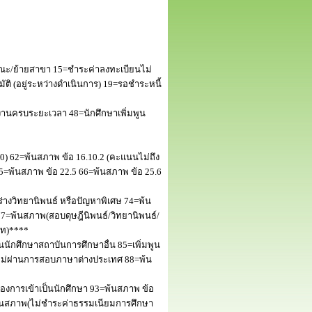
ณะ/ย้ายสาขา 15=ชำระค่าลงทะเบียนไม่
 (อยู่ระหว่างดำเนินการ) 19=รอชำระหนี้
านครบระยะเวลา 48=นักศึกษาเพิ่มพูน
50) 62=พ้นสภาพ ข้อ 16.10.2 (คะแนนไม่ถึง
5=พ้นสภาพ ข้อ 22.5 66=พ้นสภาพ ข้อ 25.6
างวิทยานิพนธ์ หรือปัญหาพิเศษ 74=พ้น
=พ้นสภาพ(สอบดุษฎีนิพนธ์/วิทยานิพนธ์/
โท)****
นักศึกษาสถาบันการศึกษาอื่น 85=เพิ่มพูน
พไม่ผ่านการสอบภาษาต่างประเทศ 88=พ้น
งการเข้าเป็นนักศึกษา 93=พ้นสภาพ ข้อ
พ้นสภาพ(ไม่ชำระค่าธรรมเนียมการศึกษา