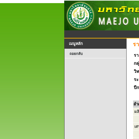
รา
เมนูหลัก
ถอยกลับ
รา
กลุ
วิ
ระ
ปี
ลำ
ผล
เศ