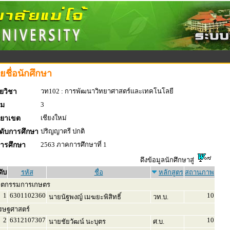
ยชื่อนักศึกษา
วท102 : การพัฒนาวิทยาศาสตร์และเทคโนโลยี
ยวิชา
3
่ม
เชียงใหม่
ทยาเขต
ปริญญาตรี ปกติ
ดับการศึกษา
2563 ภาคการศึกษาที่ 1
การศึกษา
ดึงข้อมูลนักศึกษาสู่
ดับ
รหัส
ชื่อ
หลักสูตร
สถานภาพ
ิตกรรมการเกษตร
1
6301102360
10
นายนัฐพงญ์ เมฆยะพิสิทธิ์
วท.บ.
รษฐศาสตร์
2
6312107307
10
นายชัยวัฒน์ นะบุตร
ศ.บ.