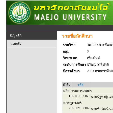
รายชื่อนักศึกษา
เมนูหลัก
ถอยกลับ
วท102 : การพัฒน
รายวิชา
3
กลุ่ม
เชียงใหม่
วิทยาเขต
ปริญญาตรี ปกติ
ระดับการศึกษา
2563 ภาคการศึกษา
ปีการศึกษา
ลำดับ
รหัส
ผลิตกรรมการเกษตร
1
6301102360
นายนัฐพงญ์ เมฆย
เศรษฐศาสตร์
2
6312107307
นายชัยวัฒน์ นะ