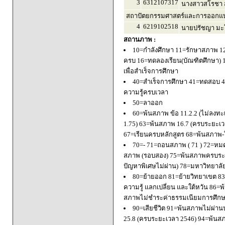
3
6312107317
นางสาวสโรชา ส
สถาปัตยกรรมศาสตร์และการออกแบบ
4
6219102518
นายปรัชญา มะโ
สถานภาพ :
10=กำลังศึกษา 11=รักษาสภาพ 1
ครบ 16=ทดลองเรียน(บัณฑิตศึกษา) 
เพื่อสำเร็จการศึกษา
40=สำเร็จการศึกษา 41=ทดสอบ 4
ความรู้ครบเวลา
50=ลาออก
60=พ้นสภาพ ข้อ 11.2.2 (ไม่ลงทะ
1.75) 63=พ้นสภาพ 16.7 (ครบระยะเว
67=เรียนครบหลักสูตร 68=พ้นสภาพ-ใ
70=- 71=ถอนสภาพ ( 71 ) 72=หมด
สภาพ (รอบสอง) 75=พ้นสภาพครบระยะ
ปัญหาพิเศษไม่ผ่าน) 78=มหาวิทยาลั
80=ย้ายออก 81=ย้ายวิทยาเขต 83=
ความรู้ แลกเปลี่ยน และใต้หวัน 8
สภาพไม่ชำระค่าธรรมเนียมการศึก
90=เสียชีวิต 91=พ้นสภาพไม่ผ่า
25.8 (ครบระยะเวลา 2546) 94=พ้นส