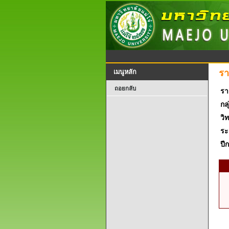
รา
เมนูหลัก
ถอยกลับ
รา
กลุ
วิ
ระ
ปี