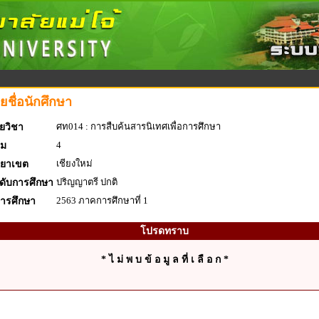
ยชื่อนักศึกษา
ศท014 : การสืบค้นสารนิเทศเพื่อการศึกษา
ยวิชา
4
่ม
เชียงใหม่
ทยาเขต
ปริญญาตรี ปกติ
ดับการศึกษา
2563 ภาคการศึกษาที่ 1
การศึกษา
โปรดทราบ
* ไ ม่ พ บ ข้ อ มู ล ที่ เ ลื อ ก *