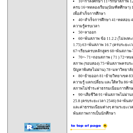
10=กำลังศึกษา 11=รักษาสภาพ 1
ครบ 16=ทดลองเรียน(บัณฑิตศึกษา) 
เพื่อสำเร็จการศึกษา
40=สำเร็จการศึกษา 41=ทดสอบ 4
ความรู้ครบเวลา
50=ลาออก
60=พ้นสภาพ ข้อ 11.2.2 (ไม่ลงทะ
1.75) 63=พ้นสภาพ 16.7 (ครบระยะเว
67=เรียนครบหลักสูตร 68=พ้นสภาพ-ใ
70=- 71=ถอนสภาพ ( 71 ) 72=หมด
สภาพ (รอบสอง) 75=พ้นสภาพครบระยะ
ปัญหาพิเศษไม่ผ่าน) 78=มหาวิทยาลั
80=ย้ายออก 81=ย้ายวิทยาเขต 83=
ความรู้ แลกเปลี่ยน และใต้หวัน 8
สภาพไม่ชำระค่าธรรมเนียมการศึก
90=เสียชีวิต 91=พ้นสภาพไม่ผ่า
25.8 (ครบระยะเวลา 2546) 94=พ้นส
และค่าธรรมเนียมต่างๆ ตามระยะเวล
พ้นสภาพการเป็นนักศึกษา