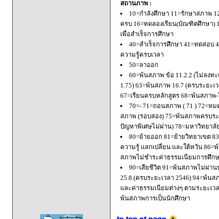
สถานภาพ :
10=กำลังศึกษา 11=รักษาสภาพ 1
ครบ 16=ทดลองเรียน(บัณฑิตศึกษา) 
เพื่อสำเร็จการศึกษา
40=สำเร็จการศึกษา 41=ทดสอบ 4
ความรู้ครบเวลา
50=ลาออก
60=พ้นสภาพ ข้อ 11.2.2 (ไม่ลงทะ
1.75) 63=พ้นสภาพ 16.7 (ครบระยะเว
67=เรียนครบหลักสูตร 68=พ้นสภาพ-ใ
70=- 71=ถอนสภาพ ( 71 ) 72=หมด
สภาพ (รอบสอง) 75=พ้นสภาพครบระยะ
ปัญหาพิเศษไม่ผ่าน) 78=มหาวิทยาลั
80=ย้ายออก 81=ย้ายวิทยาเขต 83=
ความรู้ แลกเปลี่ยน และใต้หวัน 8
สภาพไม่ชำระค่าธรรมเนียมการศึก
90=เสียชีวิต 91=พ้นสภาพไม่ผ่า
25.8 (ครบระยะเวลา 2546) 94=พ้นส
และค่าธรรมเนียมต่างๆ ตามระยะเวล
พ้นสภาพการเป็นนักศึกษา