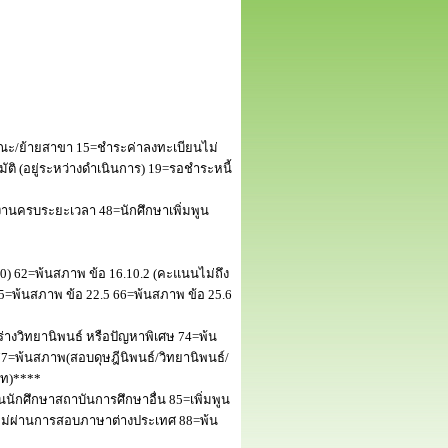
ณะ/ย้ายสาขา 15=ชำระค่าลงทะเบียนไม่
 (อยู่ระหว่างดำเนินการ) 19=รอชำระหนี้
านครบระยะเวลา 48=นักศึกษาเพิ่มพูน
50) 62=พ้นสภาพ ข้อ 16.10.2 (คะแนนไม่ถึง
5=พ้นสภาพ ข้อ 22.5 66=พ้นสภาพ ข้อ 25.6
างวิทยานิพนธ์ หรือปัญหาพิเศษ 74=พ้น
=พ้นสภาพ(สอบดุษฎีนิพนธ์/วิทยานิพนธ์/
โท)****
นักศึกษาสถาบันการศึกษาอื่น 85=เพิ่มพูน
พไม่ผ่านการสอบภาษาต่างประเทศ 88=พ้น