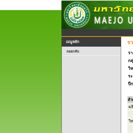
รา
เมนูหลัก
ถอยกลับ
รา
กลุ
วิ
ระ
ปี
ลำ
ผล
วิ