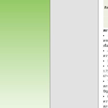
ศิ
สถ
ครบ
เพื
ควา
1.7
67=
สภา
ปัญ
ควา
สภ