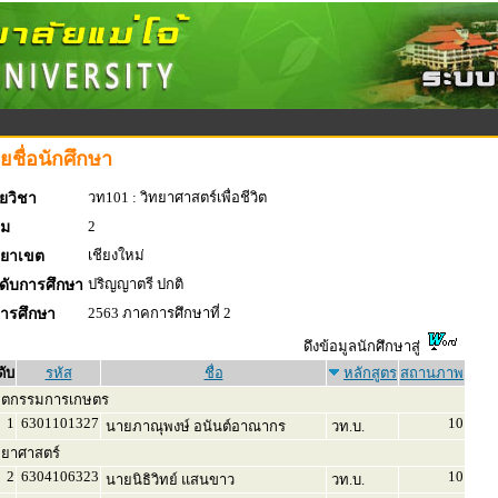
ยชื่อนักศึกษา
วท101 : วิทยาศาสตร์เพื่อชีวิต
ยวิชา
2
่ม
เชียงใหม่
ทยาเขต
ปริญญาตรี ปกติ
ดับการศึกษา
2563 ภาคการศึกษาที่ 2
การศึกษา
ดึงข้อมูลนักศึกษาสู่
ดับ
รหัส
ชื่อ
หลักสูตร
สถานภาพ
ิตกรรมการเกษตร
1
6301101327
10
นายภาณุพงษ์ อนันต์อาณากร
วท.บ.
ทยาศาสตร์
2
6304106323
10
นายนิธิวิทย์ แสนขาว
วท.บ.