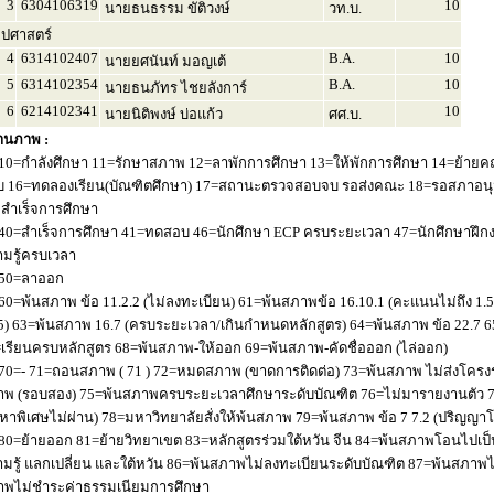
3
6304106319
10
นายธนธรรม ขัติวงษ์
วท.บ.
ลปศาสตร์
4
6314102407
B.A.
10
นายยศนันท์ มอญเต้
5
6314102354
B.A.
10
นายธนภัทร ไชยลังการ์
6
6214102341
10
นายนิติพงษ์ บ่อแก้ว
ศศ.บ.
านภาพ :
10=กำลังศึกษา 11=รักษาสภาพ 12=ลาพักการศึกษา 13=ให้พักการศึกษา 14=ย้ายค
 16=ทดลองเรียน(บัณฑิตศึกษา) 17=สถานะตรวจสอบจบ รอส่งคณะ 18=รอสภาอนุมัติ
่อสำเร็จการศึกษา
40=สำเร็จการศึกษา 41=ทดสอบ 46=นักศึกษา ECP ครบระยะเวลา 47=นักศึกษาฝึกง
มรู้ครบเวลา
50=ลาออก
60=พ้นสภาพ ข้อ 11.2.2 (ไม่ลงทะเบียน) 61=พ้นสภาพข้อ 16.10.1 (คะแนนไม่ถึง 1.
5) 63=พ้นสภาพ 16.7 (ครบระยะเวลา/เกินกำหนดหลักสูตร) 64=พ้นสภาพ ข้อ 22.7 6
เรียนครบหลักสูตร 68=พ้นสภาพ-ให้ออก 69=พ้นสภาพ-คัดชื่อออก (ไล่ออก)
70=- 71=ถอนสภาพ ( 71 ) 72=หมดสภาพ (ขาดการติดต่อ) 73=พ้นสภาพ ไม่ส่งโครงร่
พ (รอบสอง) 75=พ้นสภาพครบระยะเวลาศึกษาระดับบัณฑิต 76=ไม่มารายงานตัว 77
หาพิเศษไม่ผ่าน) 78=มหาวิทยาลัยสั่งให้พ้นสภาพ 79=พ้นสภาพ ข้อ 7 7.2 (ปริญญา
80=ย้ายออก 81=ย้ายวิทยาเขต 83=หลักสูตรร่วมใต้หวัน จีน 84=พ้นสภาพโอนไปเป็น
มรู้ แลกเปลี่ยน และใต้หวัน 86=พ้นสภาพไม่ลงทะเบียนระดับบัณฑิต 87=พ้นสภา
าพไม่ชำระค่าธรรมเนียมการศึกษา