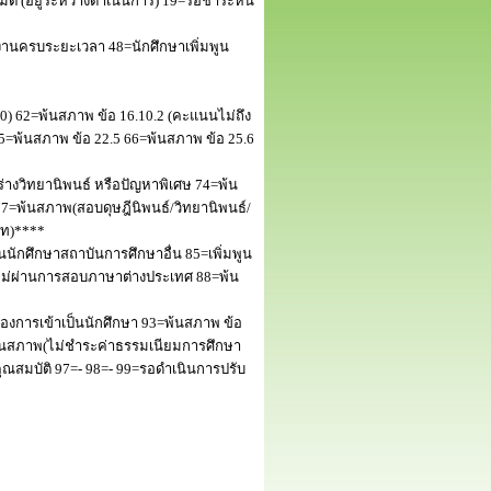
 (อยู่ระหว่างดำเนินการ) 19=รอชำระหนี้
านครบระยะเวลา 48=นักศึกษาเพิ่มพูน
50) 62=พ้นสภาพ ข้อ 16.10.2 (คะแนนไม่ถึง
5=พ้นสภาพ ข้อ 22.5 66=พ้นสภาพ ข้อ 25.6
างวิทยานิพนธ์ หรือปัญหาพิเศษ 74=พ้น
=พ้นสภาพ(สอบดุษฎีนิพนธ์/วิทยานิพนธ์/
โท)****
นักศึกษาสถาบันการศึกษาอื่น 85=เพิ่มพูน
พไม่ผ่านการสอบภาษาต่างประเทศ 88=พ้น
งการเข้าเป็นนักศึกษา 93=พ้นสภาพ ข้อ
พ้นสภาพ(ไม่ชำระค่าธรรมเนียมการศึกษา
สมบัติ 97=- 98=- 99=รอดำเนินการปรับ