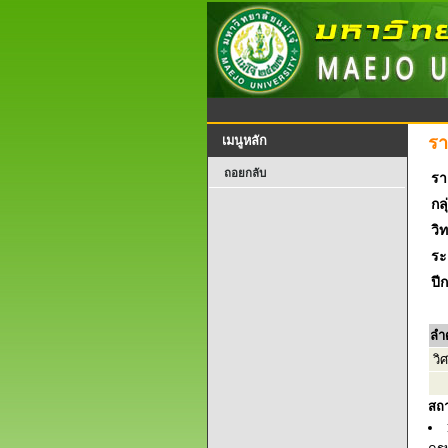
รา
เมนูหลัก
ถอยกลับ
รา
กลุ
วิ
ระ
ปี
ลำ
วิ
สถ