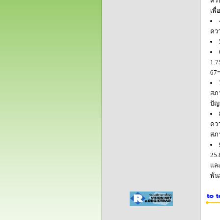
ครบ
เพื
ควา
1.7
67=
สภา
ปัญ
ควา
สภ
25.
และ
พ้น