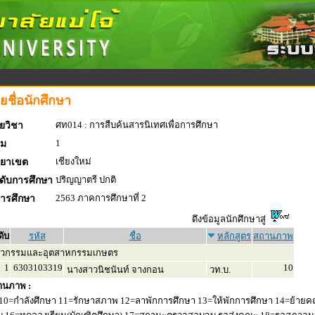
ยชื่อนักศึกษา
ศท014 : การสืบค้นสารนิเทศเพื่อการศึกษา
ยวิชา
1
่ม
เชียงใหม่
ทยาเขต
ปริญญาตรี ปกติ
ดับการศึกษา
2563 ภาคการศึกษาที่ 2
การศึกษา
ดึงข้อมูลนักศึกษาสู่
ดับ
รหัส
ชื่อ
หลักสูตร
สถานภาพ
ศวกรรมและอุตสาหกรรมเกษตร
1
6303103319
10
นางสาวนิชนันท์ จางกอน
วท.บ.
านภาพ :
10=กำลังศึกษา 11=รักษาสภาพ 12=ลาพักการศึกษา 13=ให้พักการศึกษา 14=ย้ายค