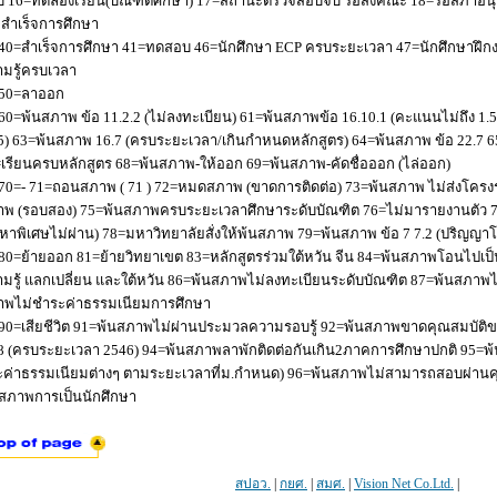
 16=ทดลองเรียน(บัณฑิตศึกษา) 17=สถานะตรวจสอบจบ รอส่งคณะ 18=รอสภาอนุมัติ
่อสำเร็จการศึกษา
40=สำเร็จการศึกษา 41=ทดสอบ 46=นักศึกษา ECP ครบระยะเวลา 47=นักศึกษาฝึกง
มรู้ครบเวลา
50=ลาออก
60=พ้นสภาพ ข้อ 11.2.2 (ไม่ลงทะเบียน) 61=พ้นสภาพข้อ 16.10.1 (คะแนนไม่ถึง 1.
5) 63=พ้นสภาพ 16.7 (ครบระยะเวลา/เกินกำหนดหลักสูตร) 64=พ้นสภาพ ข้อ 22.7 6
เรียนครบหลักสูตร 68=พ้นสภาพ-ให้ออก 69=พ้นสภาพ-คัดชื่อออก (ไล่ออก)
70=- 71=ถอนสภาพ ( 71 ) 72=หมดสภาพ (ขาดการติดต่อ) 73=พ้นสภาพ ไม่ส่งโครงร่
พ (รอบสอง) 75=พ้นสภาพครบระยะเวลาศึกษาระดับบัณฑิต 76=ไม่มารายงานตัว 77
หาพิเศษไม่ผ่าน) 78=มหาวิทยาลัยสั่งให้พ้นสภาพ 79=พ้นสภาพ ข้อ 7 7.2 (ปริญญา
80=ย้ายออก 81=ย้ายวิทยาเขต 83=หลักสูตรร่วมใต้หวัน จีน 84=พ้นสภาพโอนไปเป็น
มรู้ แลกเปลี่ยน และใต้หวัน 86=พ้นสภาพไม่ลงทะเบียนระดับบัณฑิต 87=พ้นสภา
าพไม่ชำระค่าธรรมเนียมการศึกษา
90=เสียชีวิต 91=พ้นสภาพไม่ผ่านประมวลความรอบรู้ 92=พ้นสภาพขาดคุณสมบัติขอ
8 (ครบระยะเวลา 2546) 94=พ้นสภาพลาพักติดต่อกันเกิน2ภาคการศึกษาปกติ 95=
ค่าธรรมเนียมต่างๆ ตามระยะเวลาที่ม.กำหนด) 96=พ้นสภาพไม่สามารถสอบผ่านคุณ
สภาพการเป็นนักศึกษา
สปอว.
|
กยศ.
|
สมศ.
|
Vision Net Co.Ltd.
|