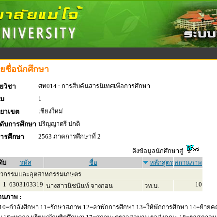
ยชื่อนักศึกษา
ศท014 : การสืบค้นสารนิเทศเพื่อการศึกษา
ยวิชา
1
่ม
เชียงใหม่
ทยาเขต
ปริญญาตรี ปกติ
ดับการศึกษา
2563 ภาคการศึกษาที่ 2
การศึกษา
ดึงข้อมูลนักศึกษาสู่
ดับ
รหัส
ชื่อ
หลักสูตร
สถานภาพ
ศวกรรมและอุตสาหกรรมเกษตร
1
6303103319
10
นางสาวนิชนันท์ จางกอน
วท.บ.
านภาพ :
10=กำลังศึกษา 11=รักษาสภาพ 12=ลาพักการศึกษา 13=ให้พักการศึกษา 14=ย้ายค