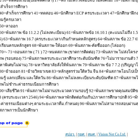
 16=ทดลองเรียน(บัณฑิตศึกษา) 17=สถานะตรวจสอบจบ รอส่งคณะ 18=รอสภาอนุมัติ
่อสำเร็จการศึกษา
40=สำเร็จการศึกษา 41=ทดสอบ 46=นักศึกษา ECP ครบระยะเวลา 47=นักศึกษาฝึกง
มรู้ครบเวลา
50=ลาออก
60=พ้นสภาพ ข้อ 11.2.2 (ไม่ลงทะเบียน) 61=พ้นสภาพข้อ 16.10.1 (คะแนนไม่ถึง 1.
5) 63=พ้นสภาพ 16.7 (ครบระยะเวลา/เกินกำหนดหลักสูตร) 64=พ้นสภาพ ข้อ 22.7 6
เรียนครบหลักสูตร 68=พ้นสภาพ-ให้ออก 69=พ้นสภาพ-คัดชื่อออก (ไล่ออก)
70=- 71=ถอนสภาพ ( 71 ) 72=หมดสภาพ (ขาดการติดต่อ) 73=พ้นสภาพ ไม่ส่งโครงร่
พ (รอบสอง) 75=พ้นสภาพครบระยะเวลาศึกษาระดับบัณฑิต 76=ไม่มารายงานตัว 77
หาพิเศษไม่ผ่าน) 78=มหาวิทยาลัยสั่งให้พ้นสภาพ 79=พ้นสภาพ ข้อ 7 7.2 (ปริญญา
80=ย้ายออก 81=ย้ายวิทยาเขต 83=หลักสูตรร่วมใต้หวัน จีน 84=พ้นสภาพโอนไปเป็น
มรู้ แลกเปลี่ยน และใต้หวัน 86=พ้นสภาพไม่ลงทะเบียนระดับบัณฑิต 87=พ้นสภา
าพไม่ชำระค่าธรรมเนียมการศึกษา
90=เสียชีวิต 91=พ้นสภาพไม่ผ่านประมวลความรอบรู้ 92=พ้นสภาพขาดคุณสมบัติขอ
8 (ครบระยะเวลา 2546) 94=พ้นสภาพลาพักติดต่อกันเกิน2ภาคการศึกษาปกติ 95=
ค่าธรรมเนียมต่างๆ ตามระยะเวลาที่ม.กำหนด) 96=พ้นสภาพไม่สามารถสอบผ่านคุณ
สภาพการเป็นนักศึกษา
สปอว.
|
กยศ.
|
สมศ.
|
Vision Net Co.Ltd.
|