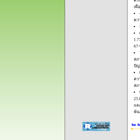
ครบ
เพื
ควา
1.7
67=
สภา
ปัญ
ควา
สภ
25.
และ
พ้น