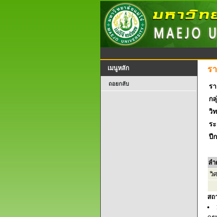
รา
เมนูหลัก
ถอยกลับ
รา
กลุ
วิ
ระ
ปี
ลำ
วิ
สถ