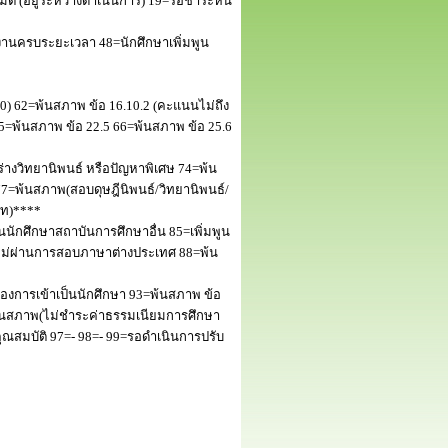
 (อยู่ระหว่างดำเนินการ) 19=รอชำระหนี้
านครบระยะเวลา 48=นักศึกษาเพิ่มพูน
50) 62=พ้นสภาพ ข้อ 16.10.2 (คะแนนไม่ถึง
5=พ้นสภาพ ข้อ 22.5 66=พ้นสภาพ ข้อ 25.6
างวิทยานิพนธ์ หรือปัญหาพิเศษ 74=พ้น
=พ้นสภาพ(สอบดุษฎีนิพนธ์/วิทยานิพนธ์/
โท)****
นักศึกษาสถาบันการศึกษาอื่น 85=เพิ่มพูน
พไม่ผ่านการสอบภาษาต่างประเทศ 88=พ้น
งการเข้าเป็นนักศึกษา 93=พ้นสภาพ ข้อ
พ้นสภาพ(ไม่ชำระค่าธรรมเนียมการศึกษา
สมบัติ 97=- 98=- 99=รอดำเนินการปรับ