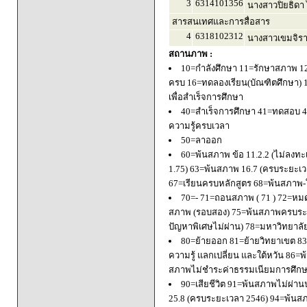
3
6314101356
นางสาวปิยธิดา 
สารสนเทศและการสื่อสาร
4
6318102312
นางสาวเขมจิรา 
สถานภาพ :
10=กำลังศึกษา 11=รักษาสภาพ 1
ครบ 16=ทดลองเรียน(บัณฑิตศึกษา) 
เพื่อสำเร็จการศึกษา
40=สำเร็จการศึกษา 41=ทดสอบ 4
ความรู้ครบเวลา
50=ลาออก
60=พ้นสภาพ ข้อ 11.2.2 (ไม่ลงทะ
1.75) 63=พ้นสภาพ 16.7 (ครบระยะเว
67=เรียนครบหลักสูตร 68=พ้นสภาพ-ใ
70=- 71=ถอนสภาพ ( 71 ) 72=หมด
สภาพ (รอบสอง) 75=พ้นสภาพครบระยะ
ปัญหาพิเศษไม่ผ่าน) 78=มหาวิทยาลั
80=ย้ายออก 81=ย้ายวิทยาเขต 83=
ความรู้ แลกเปลี่ยน และใต้หวัน 8
สภาพไม่ชำระค่าธรรมเนียมการศึก
90=เสียชีวิต 91=พ้นสภาพไม่ผ่า
25.8 (ครบระยะเวลา 2546) 94=พ้นส