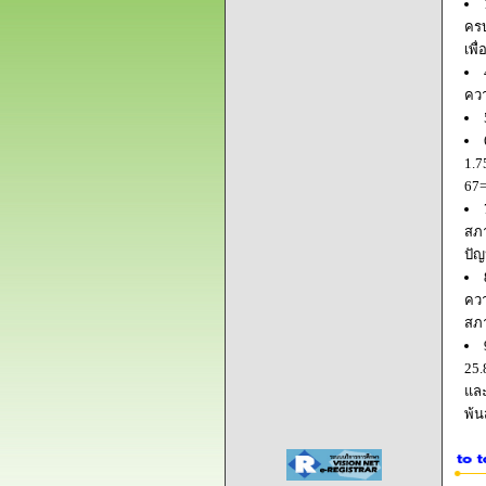
ครบ
เพื
ควา
1.7
67=
สภา
ปัญ
ควา
สภ
25.
และ
พ้น