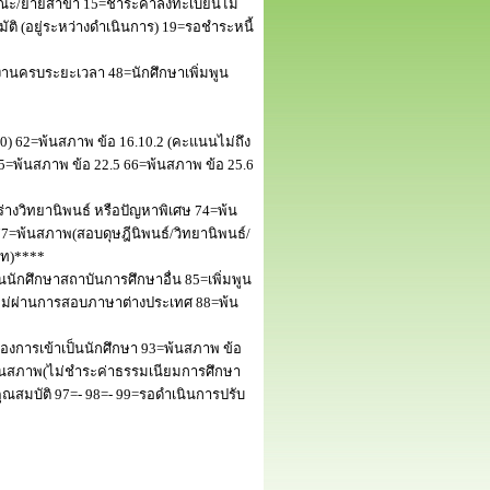
ณะ/ย้ายสาขา 15=ชำระค่าลงทะเบียนไม่
 (อยู่ระหว่างดำเนินการ) 19=รอชำระหนี้
านครบระยะเวลา 48=นักศึกษาเพิ่มพูน
50) 62=พ้นสภาพ ข้อ 16.10.2 (คะแนนไม่ถึง
5=พ้นสภาพ ข้อ 22.5 66=พ้นสภาพ ข้อ 25.6
างวิทยานิพนธ์ หรือปัญหาพิเศษ 74=พ้น
=พ้นสภาพ(สอบดุษฎีนิพนธ์/วิทยานิพนธ์/
โท)****
นักศึกษาสถาบันการศึกษาอื่น 85=เพิ่มพูน
พไม่ผ่านการสอบภาษาต่างประเทศ 88=พ้น
งการเข้าเป็นนักศึกษา 93=พ้นสภาพ ข้อ
พ้นสภาพ(ไม่ชำระค่าธรรมเนียมการศึกษา
สมบัติ 97=- 98=- 99=รอดำเนินการปรับ