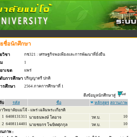
ยชื่อนักศึกษา
กช321 : เศรษฐกิจพอเพียงและการพัฒนาที่ยั่งยืน
ยวิชา
1
่ม
แพร่
ทยาเขต
ปริญญาตรี ปกติ
ดับการศึกษา
2564 ภาคการศึกษาที่ 1
การศึกษา
ดึงข้อมูลนักศึกษาสู่
ดับ
รหัส
ชื่อ
หลักสูตร
สถานภาพ
วิทยาลัยแม่โจ้ - แพร่ เฉลิมพระเกียรติ
1
6408131311
10
นายธนพงษ์ โตอาจ
วท.บ.
2
6408114401
10
นายชยกร โฆษิตศุภกุล
วท.บ.
านภาพ :