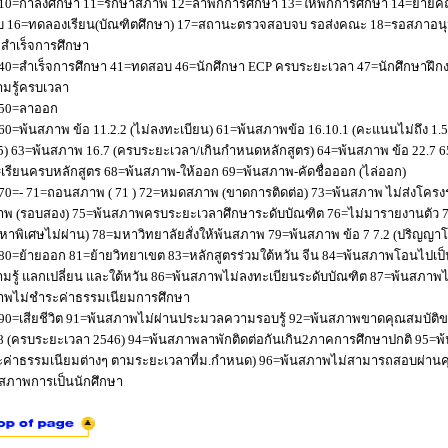
10=กำลังศึกษา 11=รักษาสภาพ 12=ลาพักการศึกษา 13=ให้พักการศึกษา 14=ย้ายค
 16=ทดลองเรียน(บัณฑิตศึกษา) 17=สถานะตรวจสอบจบ รอส่งคณะ 18=รอสภาอนุมัติ
่อสำเร็จการศึกษา
40=สำเร็จการศึกษา 41=ทดสอบ 46=นักศึกษา ECP ครบระยะเวลา 47=นักศึกษาฝึกง
มรู้ครบเวลา
50=ลาออก
60=พ้นสภาพ ข้อ 11.2.2 (ไม่ลงทะเบียน) 61=พ้นสภาพข้อ 16.10.1 (คะแนนไม่ถึง 1.
5) 63=พ้นสภาพ 16.7 (ครบระยะเวลา/เกินกำหนดหลักสูตร) 64=พ้นสภาพ ข้อ 22.7 6
เรียนครบหลักสูตร 68=พ้นสภาพ-ให้ออก 69=พ้นสภาพ-คัดชื่อออก (ไล่ออก)
70=- 71=ถอนสภาพ ( 71 ) 72=หมดสภาพ (ขาดการติดต่อ) 73=พ้นสภาพ ไม่ส่งโครงร่
พ (รอบสอง) 75=พ้นสภาพครบระยะเวลาศึกษาระดับบัณฑิต 76=ไม่มารายงานตัว 77
หาพิเศษไม่ผ่าน) 78=มหาวิทยาลัยสั่งให้พ้นสภาพ 79=พ้นสภาพ ข้อ 7 7.2 (ปริญญา
80=ย้ายออก 81=ย้ายวิทยาเขต 83=หลักสูตรร่วมใต้หวัน จีน 84=พ้นสภาพโอนไปเป็น
มรู้ แลกเปลี่ยน และใต้หวัน 86=พ้นสภาพไม่ลงทะเบียนระดับบัณฑิต 87=พ้นสภา
าพไม่ชำระค่าธรรมเนียมการศึกษา
90=เสียชีวิต 91=พ้นสภาพไม่ผ่านประมวลความรอบรู้ 92=พ้นสภาพขาดคุณสมบัติขอ
8 (ครบระยะเวลา 2546) 94=พ้นสภาพลาพักติดต่อกันเกิน2ภาคการศึกษาปกติ 95=
ค่าธรรมเนียมต่างๆ ตามระยะเวลาที่ม.กำหนด) 96=พ้นสภาพไม่สามารถสอบผ่านคุณ
สภาพการเป็นนักศึกษา