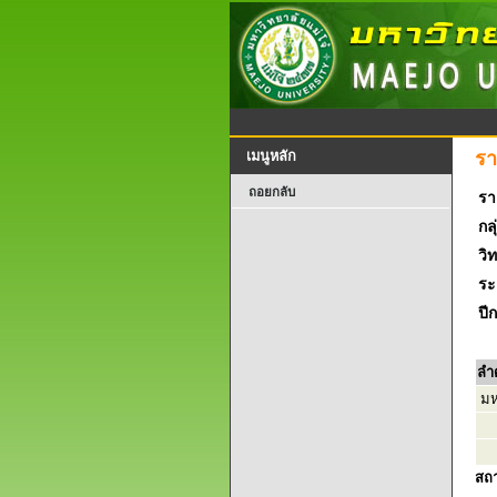
รา
เมนูหลัก
ถอยกลับ
รา
กลุ
วิ
ระ
ปี
ลำ
มหา
สถ