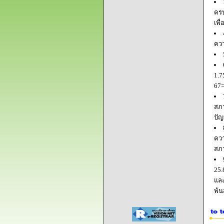
ครบ
เพื
ควา
1.7
67=
สภา
ปัญ
ควา
สภ
25.
และ
พ้น