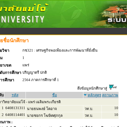
ยชื่อนักศึกษา
กช321 : เศรษฐกิจพอเพียงและการพัฒนาที่ยั่งยืน
ยวิชา
1
่ม
แพร่
ทยาเขต
ปริญญาตรี ปกติ
ดับการศึกษา
2564 ภาคการศึกษาที่ 1
การศึกษา
ดึงข้อมูลนักศึกษาสู่
ดับ
รหัส
ชื่อ
หลักสูตร
สถานภาพ
วิทยาลัยแม่โจ้ - แพร่ เฉลิมพระเกียรติ
1
6408131311
10
นายธนพงษ์ โตอาจ
วท.บ.
2
6408114401
10
นายชยกร โฆษิตศุภกุล
วท.บ.
านภาพ :