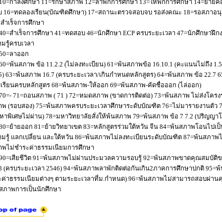
10=กำลังศึกษา 11=รักษาสภาพ 12=ลาพักการศึกษา 13=ให้พักการศึกษา 14=ย้ายค
 16=ทดลองเรียน(บัณฑิตศึกษา) 17=สถานะตรวจสอบจบ รอส่งคณะ 18=รอสภาอนุมัติ
่อสำเร็จการศึกษา
40=สำเร็จการศึกษา 41=ทดสอบ 46=นักศึกษา ECP ครบระยะเวลา 47=นักศึกษาฝึกง
มรู้ครบเวลา
50=ลาออก
60=พ้นสภาพ ข้อ 11.2.2 (ไม่ลงทะเบียน) 61=พ้นสภาพข้อ 16.10.1 (คะแนนไม่ถึง 1.
5) 63=พ้นสภาพ 16.7 (ครบระยะเวลา/เกินกำหนดหลักสูตร) 64=พ้นสภาพ ข้อ 22.7 6
เรียนครบหลักสูตร 68=พ้นสภาพ-ให้ออก 69=พ้นสภาพ-คัดชื่อออก (ไล่ออก)
70=- 71=ถอนสภาพ ( 71 ) 72=หมดสภาพ (ขาดการติดต่อ) 73=พ้นสภาพ ไม่ส่งโครงร่
พ (รอบสอง) 75=พ้นสภาพครบระยะเวลาศึกษาระดับบัณฑิต 76=ไม่มารายงานตัว 77
หาพิเศษไม่ผ่าน) 78=มหาวิทยาลัยสั่งให้พ้นสภาพ 79=พ้นสภาพ ข้อ 7 7.2 (ปริญญา
80=ย้ายออก 81=ย้ายวิทยาเขต 83=หลักสูตรร่วมใต้หวัน จีน 84=พ้นสภาพโอนไปเป็น
มรู้ แลกเปลี่ยน และใต้หวัน 86=พ้นสภาพไม่ลงทะเบียนระดับบัณฑิต 87=พ้นสภา
าพไม่ชำระค่าธรรมเนียมการศึกษา
90=เสียชีวิต 91=พ้นสภาพไม่ผ่านประมวลความรอบรู้ 92=พ้นสภาพขาดคุณสมบัติขอ
8 (ครบระยะเวลา 2546) 94=พ้นสภาพลาพักติดต่อกันเกิน2ภาคการศึกษาปกติ 95=
ค่าธรรมเนียมต่างๆ ตามระยะเวลาที่ม.กำหนด) 96=พ้นสภาพไม่สามารถสอบผ่านคุณ
สภาพการเป็นนักศึกษา