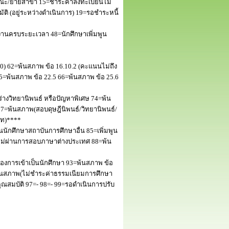
ณะ/ย้ายสาขา 15=ชำระค่าลงทะเบียนไม่
 (อยู่ระหว่างดำเนินการ) 19=รอชำระหนี้
านครบระยะเวลา 48=นักศึกษาเพิ่มพูน
50) 62=พ้นสภาพ ข้อ 16.10.2 (คะแนนไม่ถึง
5=พ้นสภาพ ข้อ 22.5 66=พ้นสภาพ ข้อ 25.6
างวิทยานิพนธ์ หรือปัญหาพิเศษ 74=พ้น
=พ้นสภาพ(สอบดุษฎีนิพนธ์/วิทยานิพนธ์/
โท)****
นักศึกษาสถาบันการศึกษาอื่น 85=เพิ่มพูน
พไม่ผ่านการสอบภาษาต่างประเทศ 88=พ้น
งการเข้าเป็นนักศึกษา 93=พ้นสภาพ ข้อ
พ้นสภาพ(ไม่ชำระค่าธรรมเนียมการศึกษา
สมบัติ 97=- 98=- 99=รอดำเนินการปรับ