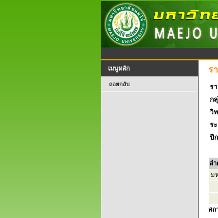
รา
เมนูหลัก
ถอยกลับ
รา
กลุ
วิ
ระ
ปี
ลำ
มหา
สถ