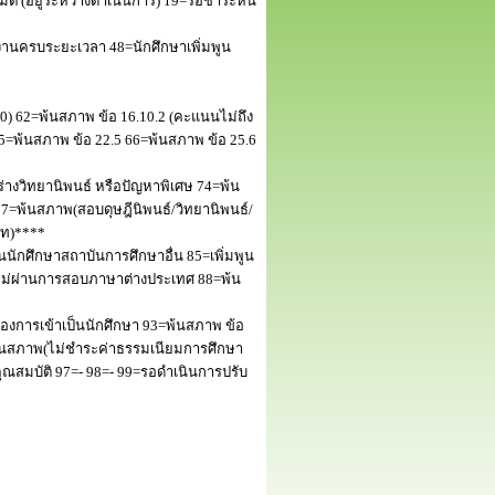
 (อยู่ระหว่างดำเนินการ) 19=รอชำระหนี้
านครบระยะเวลา 48=นักศึกษาเพิ่มพูน
50) 62=พ้นสภาพ ข้อ 16.10.2 (คะแนนไม่ถึง
5=พ้นสภาพ ข้อ 22.5 66=พ้นสภาพ ข้อ 25.6
างวิทยานิพนธ์ หรือปัญหาพิเศษ 74=พ้น
=พ้นสภาพ(สอบดุษฎีนิพนธ์/วิทยานิพนธ์/
โท)****
นักศึกษาสถาบันการศึกษาอื่น 85=เพิ่มพูน
พไม่ผ่านการสอบภาษาต่างประเทศ 88=พ้น
งการเข้าเป็นนักศึกษา 93=พ้นสภาพ ข้อ
พ้นสภาพ(ไม่ชำระค่าธรรมเนียมการศึกษา
สมบัติ 97=- 98=- 99=รอดำเนินการปรับ