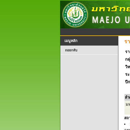
รา
เมนูหลัก
ถอยกลับ
รา
กลุ
วิ
ระ
ปี
ลำ
มหา
สถ