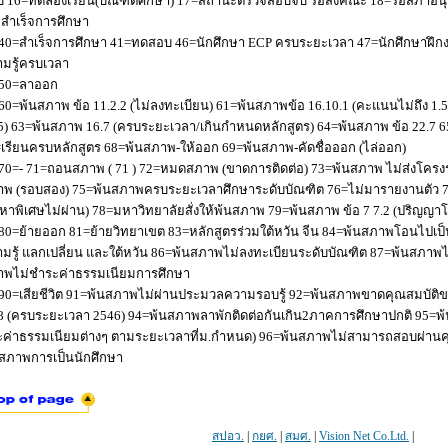
 16=ทดลองเรียน(บัณฑิตศึกษา) 17=สถานะตรวจสอบจบ รอส่งคณะ 18=รอสภาอนุมัติ
่อสำเร็จการศึกษา
40=สำเร็จการศึกษา 41=ทดสอบ 46=นักศึกษา ECP ครบระยะเวลา 47=นักศึกษาฝึกง
มรู้ครบเวลา
50=ลาออก
60=พ้นสภาพ ข้อ 11.2.2 (ไม่ลงทะเบียน) 61=พ้นสภาพข้อ 16.10.1 (คะแนนไม่ถึง 1.
5) 63=พ้นสภาพ 16.7 (ครบระยะเวลา/เกินกำหนดหลักสูตร) 64=พ้นสภาพ ข้อ 22.7 6
เรียนครบหลักสูตร 68=พ้นสภาพ-ให้ออก 69=พ้นสภาพ-คัดชื่อออก (ไล่ออก)
70=- 71=ถอนสภาพ ( 71 ) 72=หมดสภาพ (ขาดการติดต่อ) 73=พ้นสภาพ ไม่ส่งโครงร่
พ (รอบสอง) 75=พ้นสภาพครบระยะเวลาศึกษาระดับบัณฑิต 76=ไม่มารายงานตัว 77
หาพิเศษไม่ผ่าน) 78=มหาวิทยาลัยสั่งให้พ้นสภาพ 79=พ้นสภาพ ข้อ 7 7.2 (ปริญญา
80=ย้ายออก 81=ย้ายวิทยาเขต 83=หลักสูตรร่วมใต้หวัน จีน 84=พ้นสภาพโอนไปเป็น
มรู้ แลกเปลี่ยน และใต้หวัน 86=พ้นสภาพไม่ลงทะเบียนระดับบัณฑิต 87=พ้นสภา
าพไม่ชำระค่าธรรมเนียมการศึกษา
90=เสียชีวิต 91=พ้นสภาพไม่ผ่านประมวลความรอบรู้ 92=พ้นสภาพขาดคุณสมบัติขอ
8 (ครบระยะเวลา 2546) 94=พ้นสภาพลาพักติดต่อกันเกิน2ภาคการศึกษาปกติ 95=
ค่าธรรมเนียมต่างๆ ตามระยะเวลาที่ม.กำหนด) 96=พ้นสภาพไม่สามารถสอบผ่านคุณ
สภาพการเป็นนักศึกษา
สปอว.
|
กยศ.
|
สมศ.
|
Vision Net Co.Ltd.
|