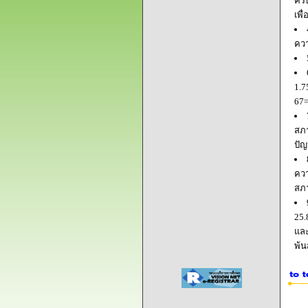
ครบ
เพื
ควา
1.7
67=
สภา
ปัญ
ควา
สภ
25.
และ
พ้น