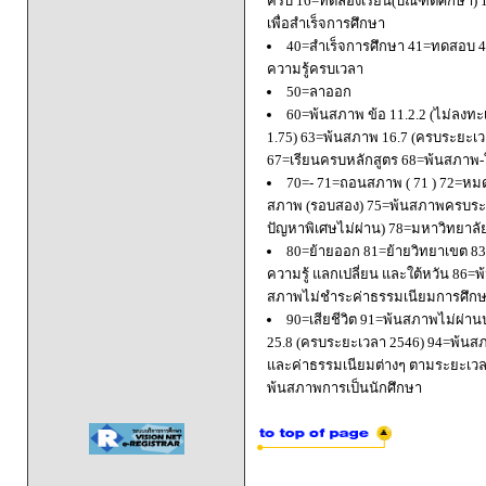
ครบ 16=ทดลองเรียน(บัณฑิตศึกษา) 
เพื่อสำเร็จการศึกษา
40=สำเร็จการศึกษา 41=ทดสอบ 4
ความรู้ครบเวลา
50=ลาออก
60=พ้นสภาพ ข้อ 11.2.2 (ไม่ลงทะ
1.75) 63=พ้นสภาพ 16.7 (ครบระยะเว
67=เรียนครบหลักสูตร 68=พ้นสภาพ-ใ
70=- 71=ถอนสภาพ ( 71 ) 72=หมด
สภาพ (รอบสอง) 75=พ้นสภาพครบระยะ
ปัญหาพิเศษไม่ผ่าน) 78=มหาวิทยาลั
80=ย้ายออก 81=ย้ายวิทยาเขต 83=
ความรู้ แลกเปลี่ยน และใต้หวัน 8
สภาพไม่ชำระค่าธรรมเนียมการศึก
90=เสียชีวิต 91=พ้นสภาพไม่ผ่า
25.8 (ครบระยะเวลา 2546) 94=พ้นส
และค่าธรรมเนียมต่างๆ ตามระยะเวล
พ้นสภาพการเป็นนักศึกษา