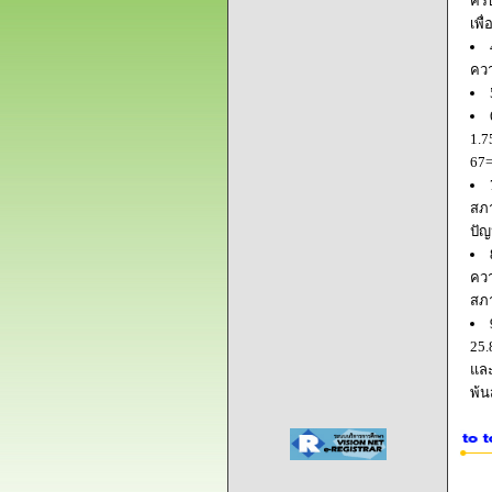
ครบ
เพื
ควา
1.7
67=
สภา
ปัญ
ควา
สภ
25.
และ
พ้น