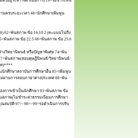
 (อยู่ระหว่างดำเนินการ) 19=รอชำระหนี้
านครบระยะเวลา 48=นักศึกษาเพิ่มพูน
50) 62=พ้นสภาพ ข้อ 16.10.2 (คะแนนไม่ถึง
5=พ้นสภาพ ข้อ 22.5 66=พ้นสภาพ ข้อ 25.6
างวิทยานิพนธ์ หรือปัญหาพิเศษ 74=พ้น
=พ้นสภาพ(สอบดุษฎีนิพนธ์/วิทยานิพนธ์/
โท)****
นักศึกษาสถาบันการศึกษาอื่น 85=เพิ่มพูน
พไม่ผ่านการสอบภาษาต่างประเทศ 88=พ้น
งการเข้าเป็นนักศึกษา 93=พ้นสภาพ ข้อ
พ้นสภาพ(ไม่ชำระค่าธรรมเนียมการศึกษา
สมบัติ 97=- 98=- 99=รอดำเนินการปรับ