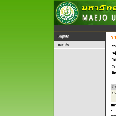
รา
เมนูหลัก
ถอยกลับ
รา
กลุ
วิ
ระ
ปี
ลำ
มห
สถ