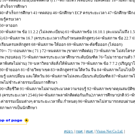
 16=ทดลองเรียน(บัณฑิตศึกษา) 17=สถานะตรวจสอบจบ รอส่งคณะ 18=รอสภาอนุมัติ
่อสำเร็จการศึกษา
40=สำเร็จการศึกษา 41=ทดสอบ 46=นักศึกษา ECP ครบระยะเวลา 47=นักศึกษาฝึกง
มรู้ครบเวลา
50=ลาออก
60=พ้นสภาพ ข้อ 11.2.2 (ไม่ลงทะเบียน) 61=พ้นสภาพข้อ 16.10.1 (คะแนนไม่ถึง 1.
5) 63=พ้นสภาพ 16.7 (ครบระยะเวลา/เกินกำหนดหลักสูตร) 64=พ้นสภาพ ข้อ 22.7 6
เรียนครบหลักสูตร 68=พ้นสภาพ-ให้ออก 69=พ้นสภาพ-คัดชื่อออก (ไล่ออก)
70=- 71=ถอนสภาพ ( 71 ) 72=หมดสภาพ (ขาดการติดต่อ) 73=พ้นสภาพ ไม่ส่งโครงร่
พ (รอบสอง) 75=พ้นสภาพครบระยะเวลาศึกษาระดับบัณฑิต 76=ไม่มารายงานตัว 77
หาพิเศษไม่ผ่าน) 78=มหาวิทยาลัยสั่งให้พ้นสภาพ 79=พ้นสภาพ ข้อ 7 7.2 (ปริญญา
80=ย้ายออก 81=ย้ายวิทยาเขต 83=หลักสูตรร่วมใต้หวัน จีน 84=พ้นสภาพโอนไปเป็น
มรู้ แลกเปลี่ยน และใต้หวัน 86=พ้นสภาพไม่ลงทะเบียนระดับบัณฑิต 87=พ้นสภา
าพไม่ชำระค่าธรรมเนียมการศึกษา
90=เสียชีวิต 91=พ้นสภาพไม่ผ่านประมวลความรอบรู้ 92=พ้นสภาพขาดคุณสมบัติขอ
8 (ครบระยะเวลา 2546) 94=พ้นสภาพลาพักติดต่อกันเกิน2ภาคการศึกษาปกติ 95=
ค่าธรรมเนียมต่างๆ ตามระยะเวลาที่ม.กำหนด) 96=พ้นสภาพไม่สามารถสอบผ่านคุณ
สภาพการเป็นนักศึกษา
สปอว.
|
กยศ.
|
สมศ.
|
Vision Net Co.Ltd.
|