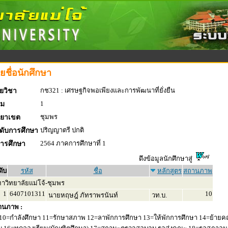
ยชื่อนักศึกษา
กช321 : เศรษฐกิจพอเพียงและการพัฒนาที่ยั่งยืน
ยวิชา
1
่ม
ชุมพร
ทยาเขต
ปริญญาตรี ปกติ
ดับการศึกษา
2564 ภาคการศึกษาที่ 1
การศึกษา
ดึงข้อมูลนักศึกษาสู่
ดับ
รหัส
ชื่อ
หลักสูตร
สถานภาพ
าวิทยาลัยแม่โจ้-ชุมพร
1
6407101311
10
นายหฤษฎ์ ภัทราพรนันท์
วท.บ.
านภาพ :
10=กำลังศึกษา 11=รักษาสภาพ 12=ลาพักการศึกษา 13=ให้พักการศึกษา 14=ย้ายค