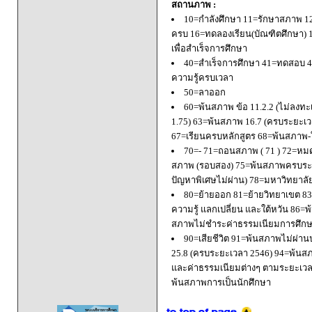
สถานภาพ :
10=กำลังศึกษา 11=รักษาสภาพ 1
ครบ 16=ทดลองเรียน(บัณฑิตศึกษา) 
เพื่อสำเร็จการศึกษา
40=สำเร็จการศึกษา 41=ทดสอบ 4
ความรู้ครบเวลา
50=ลาออก
60=พ้นสภาพ ข้อ 11.2.2 (ไม่ลงทะ
1.75) 63=พ้นสภาพ 16.7 (ครบระยะเว
67=เรียนครบหลักสูตร 68=พ้นสภาพ-ใ
70=- 71=ถอนสภาพ ( 71 ) 72=หมด
สภาพ (รอบสอง) 75=พ้นสภาพครบระยะ
ปัญหาพิเศษไม่ผ่าน) 78=มหาวิทยาลั
80=ย้ายออก 81=ย้ายวิทยาเขต 83=
ความรู้ แลกเปลี่ยน และใต้หวัน 8
สภาพไม่ชำระค่าธรรมเนียมการศึก
90=เสียชีวิต 91=พ้นสภาพไม่ผ่า
25.8 (ครบระยะเวลา 2546) 94=พ้นส
และค่าธรรมเนียมต่างๆ ตามระยะเวล
พ้นสภาพการเป็นนักศึกษา