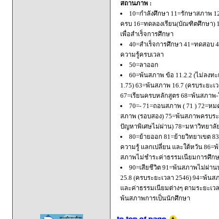
สถานภาพ :
10=กำลังศึกษา 11=รักษาสภาพ 1
ครบ 16=ทดลองเรียน(บัณฑิตศึกษา) 
เพื่อสำเร็จการศึกษา
40=สำเร็จการศึกษา 41=ทดสอบ 4
ความรู้ครบเวลา
50=ลาออก
60=พ้นสภาพ ข้อ 11.2.2 (ไม่ลงทะ
1.75) 63=พ้นสภาพ 16.7 (ครบระยะเว
67=เรียนครบหลักสูตร 68=พ้นสภาพ-ใ
70=- 71=ถอนสภาพ ( 71 ) 72=หมด
สภาพ (รอบสอง) 75=พ้นสภาพครบระยะ
ปัญหาพิเศษไม่ผ่าน) 78=มหาวิทยาลั
80=ย้ายออก 81=ย้ายวิทยาเขต 83=
ความรู้ แลกเปลี่ยน และใต้หวัน 8
สภาพไม่ชำระค่าธรรมเนียมการศึก
90=เสียชีวิต 91=พ้นสภาพไม่ผ่า
25.8 (ครบระยะเวลา 2546) 94=พ้นส
และค่าธรรมเนียมต่างๆ ตามระยะเวล
พ้นสภาพการเป็นนักศึกษา