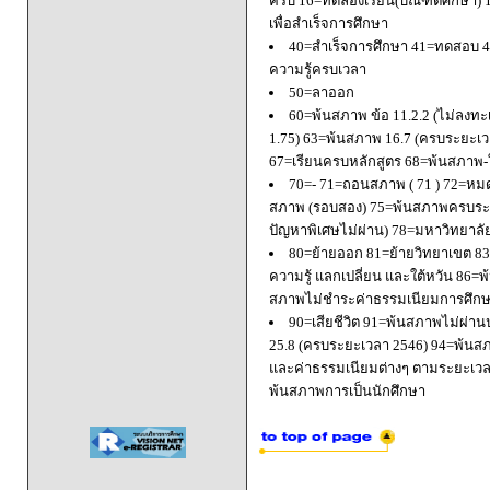
ครบ 16=ทดลองเรียน(บัณฑิตศึกษา) 
เพื่อสำเร็จการศึกษา
40=สำเร็จการศึกษา 41=ทดสอบ 4
ความรู้ครบเวลา
50=ลาออก
60=พ้นสภาพ ข้อ 11.2.2 (ไม่ลงทะ
1.75) 63=พ้นสภาพ 16.7 (ครบระยะเว
67=เรียนครบหลักสูตร 68=พ้นสภาพ-ใ
70=- 71=ถอนสภาพ ( 71 ) 72=หมด
สภาพ (รอบสอง) 75=พ้นสภาพครบระยะ
ปัญหาพิเศษไม่ผ่าน) 78=มหาวิทยาลั
80=ย้ายออก 81=ย้ายวิทยาเขต 83=
ความรู้ แลกเปลี่ยน และใต้หวัน 8
สภาพไม่ชำระค่าธรรมเนียมการศึก
90=เสียชีวิต 91=พ้นสภาพไม่ผ่า
25.8 (ครบระยะเวลา 2546) 94=พ้นส
และค่าธรรมเนียมต่างๆ ตามระยะเวล
พ้นสภาพการเป็นนักศึกษา