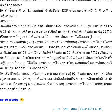
 16=ทดลองเรียน(บัณฑิตศึกษา) 17=สถานะตรวจสอบจบ รอส่งคณะ 18=รอสภาอนุมัติ
่อสำเร็จการศึกษา
40=สำเร็จการศึกษา 41=ทดสอบ 46=นักศึกษา ECP ครบระยะเวลา 47=นักศึกษาฝึกง
มรู้ครบเวลา
50=ลาออก
60=พ้นสภาพ ข้อ 11.2.2 (ไม่ลงทะเบียน) 61=พ้นสภาพข้อ 16.10.1 (คะแนนไม่ถึง 1.
5) 63=พ้นสภาพ 16.7 (ครบระยะเวลา/เกินกำหนดหลักสูตร) 64=พ้นสภาพ ข้อ 22.7 6
เรียนครบหลักสูตร 68=พ้นสภาพ-ให้ออก 69=พ้นสภาพ-คัดชื่อออก (ไล่ออก)
70=- 71=ถอนสภาพ ( 71 ) 72=หมดสภาพ (ขาดการติดต่อ) 73=พ้นสภาพ ไม่ส่งโครงร่
พ (รอบสอง) 75=พ้นสภาพครบระยะเวลาศึกษาระดับบัณฑิต 76=ไม่มารายงานตัว 77
หาพิเศษไม่ผ่าน) 78=มหาวิทยาลัยสั่งให้พ้นสภาพ 79=พ้นสภาพ ข้อ 7 7.2 (ปริญญา
80=ย้ายออก 81=ย้ายวิทยาเขต 83=หลักสูตรร่วมใต้หวัน จีน 84=พ้นสภาพโอนไปเป็น
มรู้ แลกเปลี่ยน และใต้หวัน 86=พ้นสภาพไม่ลงทะเบียนระดับบัณฑิต 87=พ้นสภา
าพไม่ชำระค่าธรรมเนียมการศึกษา
90=เสียชีวิต 91=พ้นสภาพไม่ผ่านประมวลความรอบรู้ 92=พ้นสภาพขาดคุณสมบัติขอ
8 (ครบระยะเวลา 2546) 94=พ้นสภาพลาพักติดต่อกันเกิน2ภาคการศึกษาปกติ 95=
ค่าธรรมเนียมต่างๆ ตามระยะเวลาที่ม.กำหนด) 96=พ้นสภาพไม่สามารถสอบผ่านคุณ
สภาพการเป็นนักศึกษา
สปอว.
|
กยศ.
|
สมศ.
|
Vision Net Co.Ltd.
|