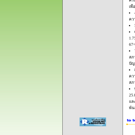
ครบ
เพื
ควา
1.7
67=
สภา
ปัญ
ควา
สภ
25.
และ
พ้น