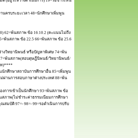
 (อยู่ระหว่างดำเนินการ) 19=รอชำระหนี้
านครบระยะเวลา 48=นักศึกษาเพิ่มพูน
50) 62=พ้นสภาพ ข้อ 16.10.2 (คะแนนไม่ถึง
5=พ้นสภาพ ข้อ 22.5 66=พ้นสภาพ ข้อ 25.6
างวิทยานิพนธ์ หรือปัญหาพิเศษ 74=พ้น
=พ้นสภาพ(สอบดุษฎีนิพนธ์/วิทยานิพนธ์/
โท)****
นักศึกษาสถาบันการศึกษาอื่น 85=เพิ่มพูน
พไม่ผ่านการสอบภาษาต่างประเทศ 88=พ้น
งการเข้าเป็นนักศึกษา 93=พ้นสภาพ ข้อ
พ้นสภาพ(ไม่ชำระค่าธรรมเนียมการศึกษา
สมบัติ 97=- 98=- 99=รอดำเนินการปรับ