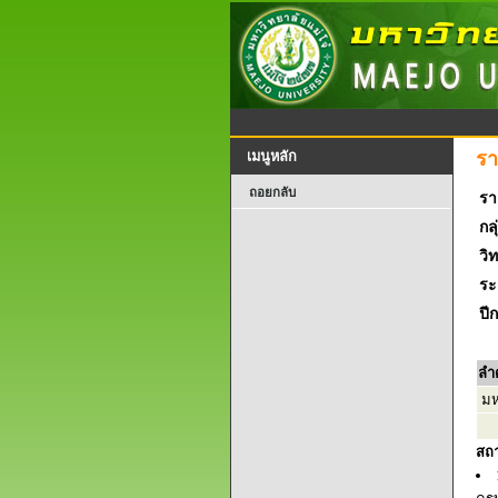
รา
เมนูหลัก
ถอยกลับ
รา
กลุ
วิ
ระ
ปี
ลำ
มห
สถ