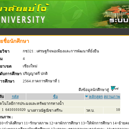
ยชื่อนักศึกษา
กช321 : เศรษฐกิจพอเพียงและการพัฒนาที่ยั่งยืน
ยวิชา
4
่ม
เชียงใหม่
ทยาเขต
ปริญญาตรี ปกติ
ดับการศึกษา
2564 ภาคการศึกษาที่ 1
การศึกษา
ดึงข้อมูลนักศึกษาสู่
ดับ
รหัส
ชื่อ
หลักสูตร
สถานภาพ
คโนโลยีการประมงและทรัพยากรทางน้ำ
1
6410101020
10
นางสาวณัฐณิชา ศรีระ
วท.บ.
านภาพ :
10=กำลังศึกษา 11=รักษาสภาพ 12=ลาพักการศึกษา 13=ให้พักการศึกษา 14=ย้ายค