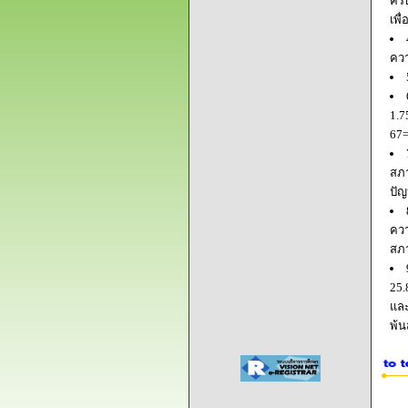
ครบ
เพื
ควา
1.7
67=
สภา
ปัญ
ควา
สภ
25.
และ
พ้น