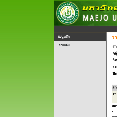
รา
เมนูหลัก
ถอยกลับ
รา
กลุ
วิ
ระ
ปี
ลำ
เท
สถ