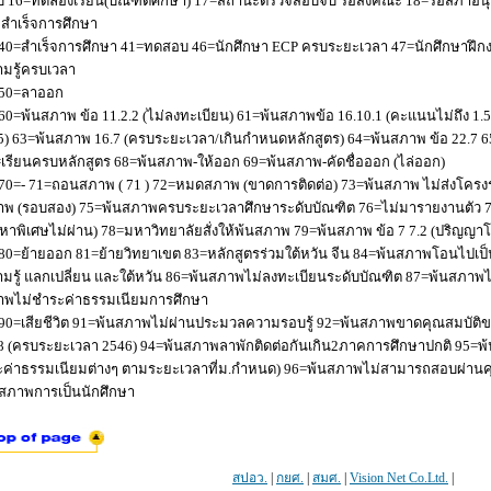
 16=ทดลองเรียน(บัณฑิตศึกษา) 17=สถานะตรวจสอบจบ รอส่งคณะ 18=รอสภาอนุมัติ
่อสำเร็จการศึกษา
40=สำเร็จการศึกษา 41=ทดสอบ 46=นักศึกษา ECP ครบระยะเวลา 47=นักศึกษาฝึกง
มรู้ครบเวลา
50=ลาออก
60=พ้นสภาพ ข้อ 11.2.2 (ไม่ลงทะเบียน) 61=พ้นสภาพข้อ 16.10.1 (คะแนนไม่ถึง 1.
5) 63=พ้นสภาพ 16.7 (ครบระยะเวลา/เกินกำหนดหลักสูตร) 64=พ้นสภาพ ข้อ 22.7 6
เรียนครบหลักสูตร 68=พ้นสภาพ-ให้ออก 69=พ้นสภาพ-คัดชื่อออก (ไล่ออก)
70=- 71=ถอนสภาพ ( 71 ) 72=หมดสภาพ (ขาดการติดต่อ) 73=พ้นสภาพ ไม่ส่งโครงร่
พ (รอบสอง) 75=พ้นสภาพครบระยะเวลาศึกษาระดับบัณฑิต 76=ไม่มารายงานตัว 77
หาพิเศษไม่ผ่าน) 78=มหาวิทยาลัยสั่งให้พ้นสภาพ 79=พ้นสภาพ ข้อ 7 7.2 (ปริญญา
80=ย้ายออก 81=ย้ายวิทยาเขต 83=หลักสูตรร่วมใต้หวัน จีน 84=พ้นสภาพโอนไปเป็น
มรู้ แลกเปลี่ยน และใต้หวัน 86=พ้นสภาพไม่ลงทะเบียนระดับบัณฑิต 87=พ้นสภา
าพไม่ชำระค่าธรรมเนียมการศึกษา
90=เสียชีวิต 91=พ้นสภาพไม่ผ่านประมวลความรอบรู้ 92=พ้นสภาพขาดคุณสมบัติขอ
8 (ครบระยะเวลา 2546) 94=พ้นสภาพลาพักติดต่อกันเกิน2ภาคการศึกษาปกติ 95=
ค่าธรรมเนียมต่างๆ ตามระยะเวลาที่ม.กำหนด) 96=พ้นสภาพไม่สามารถสอบผ่านคุณ
สภาพการเป็นนักศึกษา
สปอว.
|
กยศ.
|
สมศ.
|
Vision Net Co.Ltd.
|