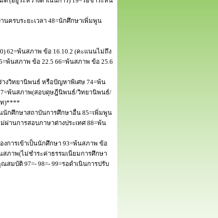
 (อยู่ระหว่างดำเนินการ) 19=รอชำระหนี้
านครบระยะเวลา 48=นักศึกษาเพิ่มพูน
50) 62=พ้นสภาพ ข้อ 16.10.2 (คะแนนไม่ถึง
5=พ้นสภาพ ข้อ 22.5 66=พ้นสภาพ ข้อ 25.6
างวิทยานิพนธ์ หรือปัญหาพิเศษ 74=พ้น
=พ้นสภาพ(สอบดุษฎีนิพนธ์/วิทยานิพนธ์/
โท)****
นักศึกษาสถาบันการศึกษาอื่น 85=เพิ่มพูน
พไม่ผ่านการสอบภาษาต่างประเทศ 88=พ้น
งการเข้าเป็นนักศึกษา 93=พ้นสภาพ ข้อ
พ้นสภาพ(ไม่ชำระค่าธรรมเนียมการศึกษา
สมบัติ 97=- 98=- 99=รอดำเนินการปรับ