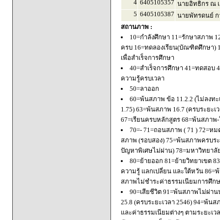
4
6405105357
นายอิทธิกร ณ เ
5
6405105387
นายพัทรดนย์ ก
สถานภาพ :
10=กำลังศึกษา 11=รักษาสภาพ 1
ครบ 16=ทดลองเรียน(บัณฑิตศึกษา) 
เพื่อสำเร็จการศึกษา
40=สำเร็จการศึกษา 41=ทดสอบ 4
ความรู้ครบเวลา
50=ลาออก
60=พ้นสภาพ ข้อ 11.2.2 (ไม่ลงทะ
1.75) 63=พ้นสภาพ 16.7 (ครบระยะเว
67=เรียนครบหลักสูตร 68=พ้นสภาพ-ใ
70=- 71=ถอนสภาพ ( 71 ) 72=หมด
สภาพ (รอบสอง) 75=พ้นสภาพครบระยะ
ปัญหาพิเศษไม่ผ่าน) 78=มหาวิทยาลั
80=ย้ายออก 81=ย้ายวิทยาเขต 83=
ความรู้ แลกเปลี่ยน และใต้หวัน 8
สภาพไม่ชำระค่าธรรมเนียมการศึก
90=เสียชีวิต 91=พ้นสภาพไม่ผ่า
25.8 (ครบระยะเวลา 2546) 94=พ้นส
และค่าธรรมเนียมต่างๆ ตามระยะเวล