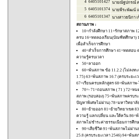
4
6405101427
นายณัฐปกรณ์ ศ
5
6405101374
นายพีระพัฒน์ แ
6
6405101347
นางสาวธนิกา เข
สถานภาพ :
10=กำลังศึกษา 11=รักษาสภาพ 1
ครบ 16=ทดลองเรียน(บัณฑิตศึกษา) 
เพื่อสำเร็จการศึกษา
40=สำเร็จการศึกษา 41=ทดสอบ 4
ความรู้ครบเวลา
50=ลาออก
60=พ้นสภาพ ข้อ 11.2.2 (ไม่ลงทะ
1.75) 63=พ้นสภาพ 16.7 (ครบระยะเว
67=เรียนครบหลักสูตร 68=พ้นสภาพ-ใ
70=- 71=ถอนสภาพ ( 71 ) 72=หมด
สภาพ (รอบสอง) 75=พ้นสภาพครบระยะ
ปัญหาพิเศษไม่ผ่าน) 78=มหาวิทยาลั
80=ย้ายออก 81=ย้ายวิทยาเขต 83=
ความรู้ แลกเปลี่ยน และใต้หวัน 8
สภาพไม่ชำระค่าธรรมเนียมการศึก
90=เสียชีวิต 91=พ้นสภาพไม่ผ่า
25.8 (ครบระยะเวลา 2546) 94=พ้นส