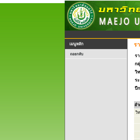
รา
เมนูหลัก
ถอยกลับ
รา
กลุ
วิ
ระ
ปี
ลำ
วิ