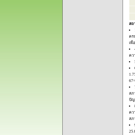
สถ
ครบ
เพื
ควา
1.7
67=
สภา
ปัญ
ควา
สภ
25.