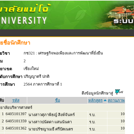
ยชื่อนักศึกษา
กช321 : เศรษฐกิจพอเพียงและการพัฒนาที่ยั่งยืน
ยวิชา
2
่ม
เชียงใหม่
ทยาเขต
ปริญญาตรี ปกติ
ดับการศึกษา
2564 ภาคการศึกษาที่ 1
การศึกษา
ดึงข้อมูลนักศึกษาสู่
ดับ
รหัส
ชื่อ
หลักสูตร
สถานภาพ
ทยาลัยบริหารศาสตร์
1
6405101397
10
นางสาวศุภาพิธญ์ สิงห์จันทร์
ร.บ.
2
6405101359
10
นางสาวปนัดดา แสนนันตา
ร.บ.
3
6405101362
10
นายปรัชญาเมธี ศรีปัตเนตร
ร.บ.