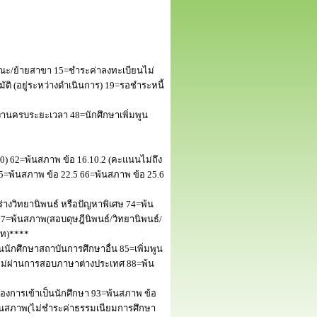
ณะ/ย้ายสาขา 15=ชำระค่าลงทะเบียนไม่
 (อยู่ระหว่างดำเนินการ) 19=รอชำระหนี้
านครบระยะเวลา 48=นักศึกษาเพิ่มพูน
50) 62=พ้นสภาพ ข้อ 16.10.2 (คะแนนไม่ถึง
5=พ้นสภาพ ข้อ 22.5 66=พ้นสภาพ ข้อ 25.6
างวิทยานิพนธ์ หรือปัญหาพิเศษ 74=พ้น
=พ้นสภาพ(สอบดุษฎีนิพนธ์/วิทยานิพนธ์/
โท)****
นักศึกษาสถาบันการศึกษาอื่น 85=เพิ่มพูน
พไม่ผ่านการสอบภาษาต่างประเทศ 88=พ้น
งการเข้าเป็นนักศึกษา 93=พ้นสภาพ ข้อ
พ้นสภาพ(ไม่ชำระค่าธรรมเนียมการศึกษา