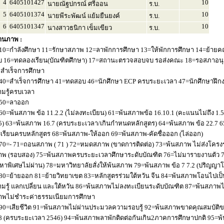
4
6405101427
10
นายณัฐปกรณ์ ศรีออน
ร.บ.
5
6405101374
10
นายพีระพัฒน์ แย้มยืนยงค์
ร.บ.
6
6405101347
10
นางสาวธนิกา เข็มเขียว
ร.บ.
านภาพ :
10=กำลังศึกษา 11=รักษาสภาพ 12=ลาพักการศึกษา 13=ให้พักการศึกษา 14=ย้ายค
 16=ทดลองเรียน(บัณฑิตศึกษา) 17=สถานะตรวจสอบจบ รอส่งคณะ 18=รอสภาอนุมัติ
่อสำเร็จการศึกษา
40=สำเร็จการศึกษา 41=ทดสอบ 46=นักศึกษา ECP ครบระยะเวลา 47=นักศึกษาฝึกง
มรู้ครบเวลา
50=ลาออก
60=พ้นสภาพ ข้อ 11.2.2 (ไม่ลงทะเบียน) 61=พ้นสภาพข้อ 16.10.1 (คะแนนไม่ถึง 1.
5) 63=พ้นสภาพ 16.7 (ครบระยะเวลา/เกินกำหนดหลักสูตร) 64=พ้นสภาพ ข้อ 22.7 6
เรียนครบหลักสูตร 68=พ้นสภาพ-ให้ออก 69=พ้นสภาพ-คัดชื่อออก (ไล่ออก)
70=- 71=ถอนสภาพ ( 71 ) 72=หมดสภาพ (ขาดการติดต่อ) 73=พ้นสภาพ ไม่ส่งโครงร่
พ (รอบสอง) 75=พ้นสภาพครบระยะเวลาศึกษาระดับบัณฑิต 76=ไม่มารายงานตัว 77
หาพิเศษไม่ผ่าน) 78=มหาวิทยาลัยสั่งให้พ้นสภาพ 79=พ้นสภาพ ข้อ 7 7.2 (ปริญญา
80=ย้ายออก 81=ย้ายวิทยาเขต 83=หลักสูตรร่วมใต้หวัน จีน 84=พ้นสภาพโอนไปเป็น
มรู้ แลกเปลี่ยน และใต้หวัน 86=พ้นสภาพไม่ลงทะเบียนระดับบัณฑิต 87=พ้นสภา
าพไม่ชำระค่าธรรมเนียมการศึกษา
90=เสียชีวิต 91=พ้นสภาพไม่ผ่านประมวลความรอบรู้ 92=พ้นสภาพขาดคุณสมบัติขอ
8 (ครบระยะเวลา 2546) 94=พ้นสภาพลาพักติดต่อกันเกิน2ภาคการศึกษาปกติ 95=