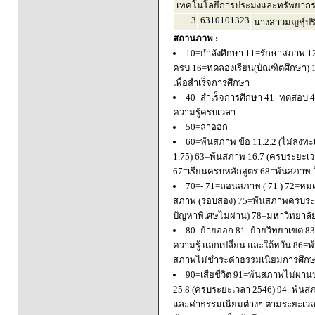
เทคโนโลยีการประมงและทรัพยากร
3
6310101323
นางสาวมญชุ์ปริย
สถานภาพ :
10=กำลังศึกษา 11=รักษาสภาพ 1
ครบ 16=ทดลองเรียน(บัณฑิตศึกษา) 
เพื่อสำเร็จการศึกษา
40=สำเร็จการศึกษา 41=ทดสอบ 4
ความรู้ครบเวลา
50=ลาออก
60=พ้นสภาพ ข้อ 11.2.2 (ไม่ลงทะ
1.75) 63=พ้นสภาพ 16.7 (ครบระยะเว
67=เรียนครบหลักสูตร 68=พ้นสภาพ-ใ
70=- 71=ถอนสภาพ ( 71 ) 72=หมด
สภาพ (รอบสอง) 75=พ้นสภาพครบระยะ
ปัญหาพิเศษไม่ผ่าน) 78=มหาวิทยาลั
80=ย้ายออก 81=ย้ายวิทยาเขต 83=
ความรู้ แลกเปลี่ยน และใต้หวัน 8
สภาพไม่ชำระค่าธรรมเนียมการศึก
90=เสียชีวิต 91=พ้นสภาพไม่ผ่า
25.8 (ครบระยะเวลา 2546) 94=พ้นส
และค่าธรรมเนียมต่างๆ ตามระยะเวล