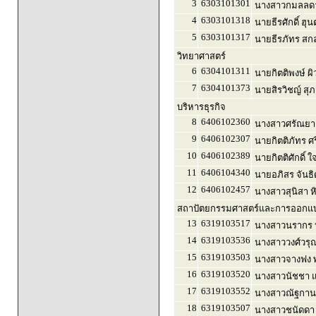
3
6303101301
นางสาวกมลลดา 
4
6303101318
นายธีรศักดิ์ ฮุ
5
6303101317
นายธีรภัทร สกล
วิทยาศาสตร์
6
6304101311
นายกิตติพงษ์ ผ
7
6304101373
นายสิรวิชญ์ สุภ
บริหารธุรกิจ
8
6406102360
นางสาวศรัณยา
9
6406102307
นายกิตติภัทร ศร
10
6406102389
นายกิตติศักดิ์ 
11
6406104340
นายอภิสร จันธิ
12
6406102457
นางสาวสุนิสา ห
สถาปัตยกรรมศาสตร์และการออกแบบ
13
6319103517
นางสาวนรากร 
14
6319103536
นางสาววงศ์วรุณ 
15
6319103503
นางสาวจางฟง พ
16
6319103520
นางสาวนัชชา แซ
17
6319103552
นางสาวณัฐกานต
18
6319103507
นางสาวชนัดดา 