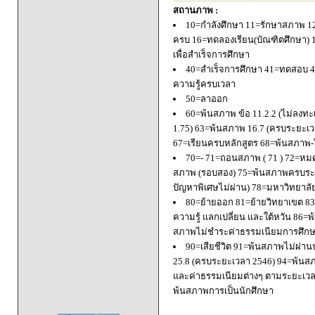
สถานภาพ :
10=กำลังศึกษา 11=รักษาสภาพ 1
ครบ 16=ทดลองเรียน(บัณฑิตศึกษา) 
เพื่อสำเร็จการศึกษา
40=สำเร็จการศึกษา 41=ทดสอบ 4
ความรู้ครบเวลา
50=ลาออก
60=พ้นสภาพ ข้อ 11.2.2 (ไม่ลงทะ
1.75) 63=พ้นสภาพ 16.7 (ครบระยะเว
67=เรียนครบหลักสูตร 68=พ้นสภาพ-ใ
70=- 71=ถอนสภาพ ( 71 ) 72=หมด
สภาพ (รอบสอง) 75=พ้นสภาพครบระยะ
ปัญหาพิเศษไม่ผ่าน) 78=มหาวิทยาลั
80=ย้ายออก 81=ย้ายวิทยาเขต 83=
ความรู้ แลกเปลี่ยน และใต้หวัน 8
สภาพไม่ชำระค่าธรรมเนียมการศึก
90=เสียชีวิต 91=พ้นสภาพไม่ผ่า
25.8 (ครบระยะเวลา 2546) 94=พ้นส
และค่าธรรมเนียมต่างๆ ตามระยะเวล
พ้นสภาพการเป็นนักศึกษา