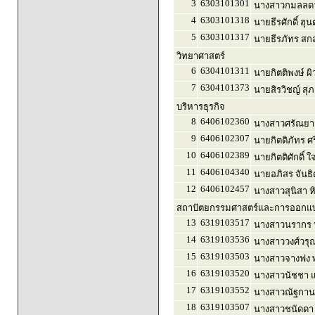
3
6303101301
นางสาวกมลลดา 
4
6303101318
นายธีรศักดิ์ ฮุ
5
6303101317
นายธีรภัทร สกล
วิทยาศาสตร์
6
6304101311
นายกิตติพงษ์ ผ
7
6304101373
นายสิรวิชญ์ สุภ
บริหารธุรกิจ
8
6406102360
นางสาวศรัณยา
9
6406102307
นายกิตติภัทร ศร
10
6406102389
นายกิตติศักดิ์ 
11
6406104340
นายอภิสร จันธิ
12
6406102457
นางสาวสุนิสา ห
สถาปัตยกรรมศาสตร์และการออกแบบ
13
6319103517
นางสาวนรากร 
14
6319103536
นางสาววงศ์วรุณ 
15
6319103503
นางสาวจางฟง พ
16
6319103520
นางสาวนัชชา แซ
17
6319103552
นางสาวณัฐกานต
18
6319103507
นางสาวชนัดดา 