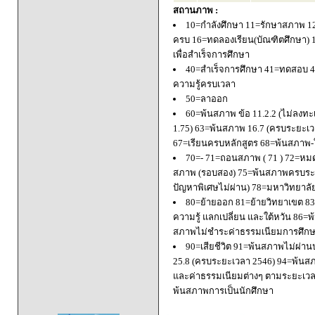
สถานภาพ :
10=กำลังศึกษา 11=รักษาสภาพ 1
ครบ 16=ทดลองเรียน(บัณฑิตศึกษา) 
เพื่อสำเร็จการศึกษา
40=สำเร็จการศึกษา 41=ทดสอบ 4
ความรู้ครบเวลา
50=ลาออก
60=พ้นสภาพ ข้อ 11.2.2 (ไม่ลงทะ
1.75) 63=พ้นสภาพ 16.7 (ครบระยะเว
67=เรียนครบหลักสูตร 68=พ้นสภาพ-ใ
70=- 71=ถอนสภาพ ( 71 ) 72=หมด
สภาพ (รอบสอง) 75=พ้นสภาพครบระยะ
ปัญหาพิเศษไม่ผ่าน) 78=มหาวิทยาลั
80=ย้ายออก 81=ย้ายวิทยาเขต 83=
ความรู้ แลกเปลี่ยน และใต้หวัน 8
สภาพไม่ชำระค่าธรรมเนียมการศึก
90=เสียชีวิต 91=พ้นสภาพไม่ผ่า
25.8 (ครบระยะเวลา 2546) 94=พ้นส
และค่าธรรมเนียมต่างๆ ตามระยะเวล
พ้นสภาพการเป็นนักศึกษา