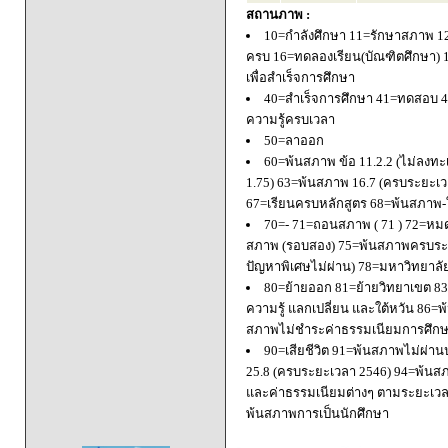
สถานภาพ :
10=กำลังศึกษา 11=รักษาสภาพ 1
ครบ 16=ทดลองเรียน(บัณฑิตศึกษา) 
เพื่อสำเร็จการศึกษา
40=สำเร็จการศึกษา 41=ทดสอบ 4
ความรู้ครบเวลา
50=ลาออก
60=พ้นสภาพ ข้อ 11.2.2 (ไม่ลงทะ
1.75) 63=พ้นสภาพ 16.7 (ครบระยะเว
67=เรียนครบหลักสูตร 68=พ้นสภาพ-ใ
70=- 71=ถอนสภาพ ( 71 ) 72=หมด
สภาพ (รอบสอง) 75=พ้นสภาพครบระยะ
ปัญหาพิเศษไม่ผ่าน) 78=มหาวิทยาลั
80=ย้ายออก 81=ย้ายวิทยาเขต 83=
ความรู้ แลกเปลี่ยน และใต้หวัน 8
สภาพไม่ชำระค่าธรรมเนียมการศึก
90=เสียชีวิต 91=พ้นสภาพไม่ผ่า
25.8 (ครบระยะเวลา 2546) 94=พ้นส
และค่าธรรมเนียมต่างๆ ตามระยะเวล
พ้นสภาพการเป็นนักศึกษา