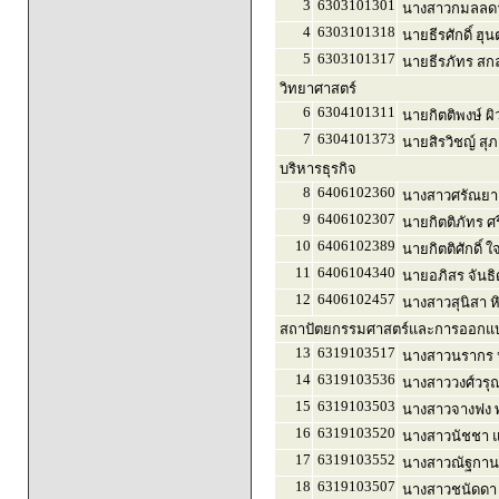
3
6303101301
นางสาวกมลลดา 
4
6303101318
นายธีรศักดิ์ ฮุ
5
6303101317
นายธีรภัทร สกล
วิทยาศาสตร์
6
6304101311
นายกิตติพงษ์ ผ
7
6304101373
นายสิรวิชญ์ สุภ
บริหารธุรกิจ
8
6406102360
นางสาวศรัณยา
9
6406102307
นายกิตติภัทร ศร
10
6406102389
นายกิตติศักดิ์ 
11
6406104340
นายอภิสร จันธิ
12
6406102457
นางสาวสุนิสา ห
สถาปัตยกรรมศาสตร์และการออกแบบ
13
6319103517
นางสาวนรากร 
14
6319103536
นางสาววงศ์วรุณ 
15
6319103503
นางสาวจางฟง พ
16
6319103520
นางสาวนัชชา แซ
17
6319103552
นางสาวณัฐกานต
18
6319103507
นางสาวชนัดดา 