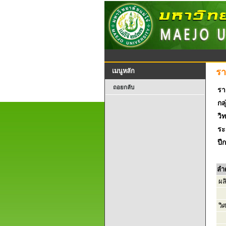
รา
เมนูหลัก
ถอยกลับ
รา
กลุ
วิ
ระ
ปี
ลำ
ผล
วิ