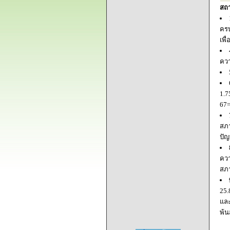
สถ
ครบ
เพื
ควา
1.7
67=
สภา
ปัญ
ควา
สภ
25.
และ
พ้น