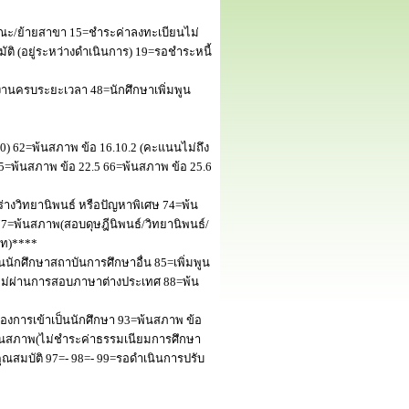
ณะ/ย้ายสาขา 15=ชำระค่าลงทะเบียนไม่
 (อยู่ระหว่างดำเนินการ) 19=รอชำระหนี้
านครบระยะเวลา 48=นักศึกษาเพิ่มพูน
50) 62=พ้นสภาพ ข้อ 16.10.2 (คะแนนไม่ถึง
5=พ้นสภาพ ข้อ 22.5 66=พ้นสภาพ ข้อ 25.6
างวิทยานิพนธ์ หรือปัญหาพิเศษ 74=พ้น
=พ้นสภาพ(สอบดุษฎีนิพนธ์/วิทยานิพนธ์/
โท)****
นักศึกษาสถาบันการศึกษาอื่น 85=เพิ่มพูน
พไม่ผ่านการสอบภาษาต่างประเทศ 88=พ้น
งการเข้าเป็นนักศึกษา 93=พ้นสภาพ ข้อ
พ้นสภาพ(ไม่ชำระค่าธรรมเนียมการศึกษา
สมบัติ 97=- 98=- 99=รอดำเนินการปรับ