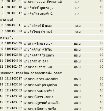
3
6303101301
10
นางสาวกมลลดา ดิเรกศานต์
วศ.บ.
4
6303101318
10
นายธีรศักดิ์ ฮุนตระกูล
วศ.บ.
5
6303101317
10
นายธีรภัทร สกลทัศน์
วศ.บ.
ทยาศาสตร์
6
6304101311
10
นายกิตติพงษ์ ผิวทอง
วท.บ.
7
6304101373
10
นายสิรวิชญ์ สุภาพงษ์
วท.บ.
หารธุรกิจ
8
6406102360
10
นางสาวศรัณยา บุญทา
บธ.บ.
9
6406102307
10
นายกิตติภัทร ศรีเรือง
บธ.บ.
10
6406102389
10
นายกิตติศักดิ์ ใจนันตา
บธ.บ.
11
6406104340
10
นายอภิสร จันธิดา
บธ.บ.
12
6406102457
10
นางสาวสุนิสา หิมหม๊ะ
บธ.บ.
าปัตยกรรมศาสตร์และการออกแบบสิ่งแวดล้อม
13
6319103517
10
นางสาวนรากร หลวงสนิท
สถ.บ.
14
6319103536
10
นางสาววงศ์วรุณ อุ่นบ้าน
สถ.บ.
15
6319103503
10
นางสาวจางฟง พรทิพย์
สถ.บ.
16
6319103520
10
นางสาวนัชชา แซ่ย่าง
สถ.บ.
17
6319103552
10
นางสาวณัฐกานต์ สวนแก้ว
สถ.บ.
18
6319103507
10
นางสาวชนัดดา คงเครือ
สถ.บ.