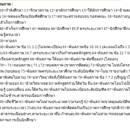
านภาพ :
10=กำลังศึกษา 11=รักษาสภาพ 12=ลาพักการศึกษา 13=ให้พักการศึกษา 14=ย้ายค
 16=ทดลองเรียน(บัณฑิตศึกษา) 17=สถานะตรวจสอบจบ รอส่งคณะ 18=รอสภาอนุมัติ
่อสำเร็จการศึกษา
40=สำเร็จการศึกษา 41=ทดสอบ 46=นักศึกษา ECP ครบระยะเวลา 47=นักศึกษาฝึกง
มรู้ครบเวลา
50=ลาออก
60=พ้นสภาพ ข้อ 11.2.2 (ไม่ลงทะเบียน) 61=พ้นสภาพข้อ 16.10.1 (คะแนนไม่ถึง 1.
5) 63=พ้นสภาพ 16.7 (ครบระยะเวลา/เกินกำหนดหลักสูตร) 64=พ้นสภาพ ข้อ 22.7 6
เรียนครบหลักสูตร 68=พ้นสภาพ-ให้ออก 69=พ้นสภาพ-คัดชื่อออก (ไล่ออก)
70=- 71=ถอนสภาพ ( 71 ) 72=หมดสภาพ (ขาดการติดต่อ) 73=พ้นสภาพ ไม่ส่งโครงร่
พ (รอบสอง) 75=พ้นสภาพครบระยะเวลาศึกษาระดับบัณฑิต 76=ไม่มารายงานตัว 77
หาพิเศษไม่ผ่าน) 78=มหาวิทยาลัยสั่งให้พ้นสภาพ 79=พ้นสภาพ ข้อ 7 7.2 (ปริญญา
80=ย้ายออก 81=ย้ายวิทยาเขต 83=หลักสูตรร่วมใต้หวัน จีน 84=พ้นสภาพโอนไปเป็น
มรู้ แลกเปลี่ยน และใต้หวัน 86=พ้นสภาพไม่ลงทะเบียนระดับบัณฑิต 87=พ้นสภา
าพไม่ชำระค่าธรรมเนียมการศึกษา
90=เสียชีวิต 91=พ้นสภาพไม่ผ่านประมวลความรอบรู้ 92=พ้นสภาพขาดคุณสมบัติขอ
8 (ครบระยะเวลา 2546) 94=พ้นสภาพลาพักติดต่อกันเกิน2ภาคการศึกษาปกติ 95=
ค่าธรรมเนียมต่างๆ ตามระยะเวลาที่ม.กำหนด) 96=พ้นสภาพไม่สามารถสอบผ่านคุณ
สภาพการเป็นนักศึกษา