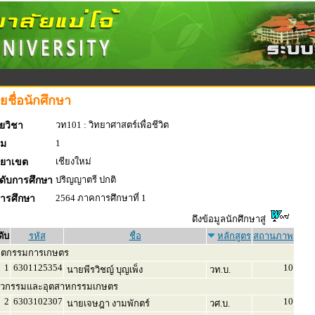
ยชื่อนักศึกษา
วท101 : วิทยาศาสตร์เพื่อชีวิต
ยวิชา
1
่ม
เชียงใหม่
ทยาเขต
ปริญญาตรี ปกติ
ดับการศึกษา
2564 ภาคการศึกษาที่ 1
การศึกษา
ดึงข้อมูลนักศึกษาสู่
ดับ
รหัส
ชื่อ
หลักสูตร
สถานภาพ
ิตกรรมการเกษตร
1
6301125354
10
นายพีรวิชญ์ บุญเพ็ง
วท.บ.
ศวกรรมและอุตสาหกรรมเกษตร
2
6303102307
10
นายเจษฎา งามพักตร์
วศ.บ.