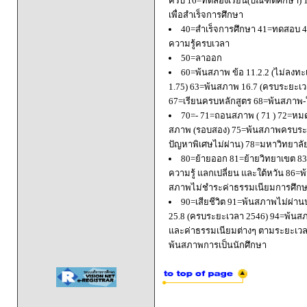
ครบ 16=ทดลองเรียน(บัณฑิตศึกษา) 
เพื่อสำเร็จการศึกษา
40=สำเร็จการศึกษา 41=ทดสอบ 4
ความรู้ครบเวลา
50=ลาออก
60=พ้นสภาพ ข้อ 11.2.2 (ไม่ลงทะ
1.75) 63=พ้นสภาพ 16.7 (ครบระยะเว
67=เรียนครบหลักสูตร 68=พ้นสภาพ-ใ
70=- 71=ถอนสภาพ ( 71 ) 72=หมด
สภาพ (รอบสอง) 75=พ้นสภาพครบระยะ
ปัญหาพิเศษไม่ผ่าน) 78=มหาวิทยาลั
80=ย้ายออก 81=ย้ายวิทยาเขต 83=
ความรู้ แลกเปลี่ยน และใต้หวัน 8
สภาพไม่ชำระค่าธรรมเนียมการศึก
90=เสียชีวิต 91=พ้นสภาพไม่ผ่า
25.8 (ครบระยะเวลา 2546) 94=พ้นส
และค่าธรรมเนียมต่างๆ ตามระยะเวล
พ้นสภาพการเป็นนักศึกษา