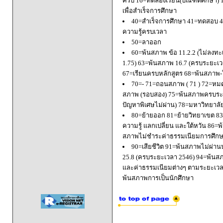
ครบ 16=ทดลองเรียน(บัณฑิตศึกษา) 
เพื่อสำเร็จการศึกษา
40=สำเร็จการศึกษา 41=ทดสอบ 4
ความรู้ครบเวลา
50=ลาออก
60=พ้นสภาพ ข้อ 11.2.2 (ไม่ลงทะ
1.75) 63=พ้นสภาพ 16.7 (ครบระยะเว
67=เรียนครบหลักสูตร 68=พ้นสภาพ-ใ
70=- 71=ถอนสภาพ ( 71 ) 72=หมด
สภาพ (รอบสอง) 75=พ้นสภาพครบระยะ
ปัญหาพิเศษไม่ผ่าน) 78=มหาวิทยาลั
80=ย้ายออก 81=ย้ายวิทยาเขต 83=
ความรู้ แลกเปลี่ยน และใต้หวัน 8
สภาพไม่ชำระค่าธรรมเนียมการศึก
90=เสียชีวิต 91=พ้นสภาพไม่ผ่า
25.8 (ครบระยะเวลา 2546) 94=พ้นส
และค่าธรรมเนียมต่างๆ ตามระยะเวล
พ้นสภาพการเป็นนักศึกษา