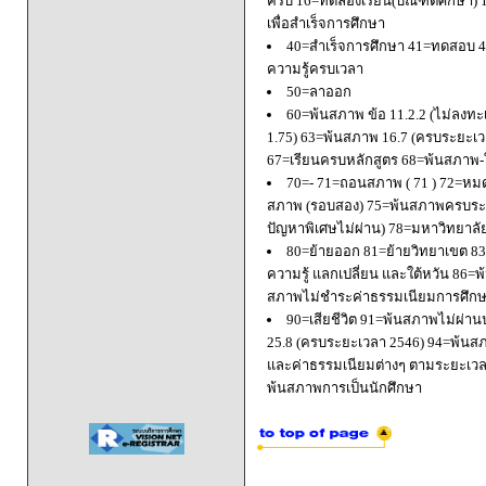
ครบ 16=ทดลองเรียน(บัณฑิตศึกษา) 
เพื่อสำเร็จการศึกษา
40=สำเร็จการศึกษา 41=ทดสอบ 4
ความรู้ครบเวลา
50=ลาออก
60=พ้นสภาพ ข้อ 11.2.2 (ไม่ลงทะ
1.75) 63=พ้นสภาพ 16.7 (ครบระยะเว
67=เรียนครบหลักสูตร 68=พ้นสภาพ-ใ
70=- 71=ถอนสภาพ ( 71 ) 72=หมด
สภาพ (รอบสอง) 75=พ้นสภาพครบระยะ
ปัญหาพิเศษไม่ผ่าน) 78=มหาวิทยาลั
80=ย้ายออก 81=ย้ายวิทยาเขต 83=
ความรู้ แลกเปลี่ยน และใต้หวัน 8
สภาพไม่ชำระค่าธรรมเนียมการศึก
90=เสียชีวิต 91=พ้นสภาพไม่ผ่า
25.8 (ครบระยะเวลา 2546) 94=พ้นส
และค่าธรรมเนียมต่างๆ ตามระยะเวล
พ้นสภาพการเป็นนักศึกษา