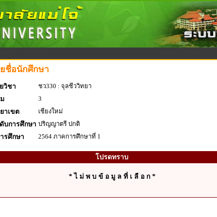
ยชื่อนักศึกษา
ชว330 : จุลชีววิทยา
ยวิชา
3
่ม
เชียงใหม่
ทยาเขต
ปริญญาตรี ปกติ
ดับการศึกษา
2564 ภาคการศึกษาที่ 1
การศึกษา
โปรดทราบ
* ไ ม่ พ บ ข้ อ มู ล ที่ เ ลื อ ก *