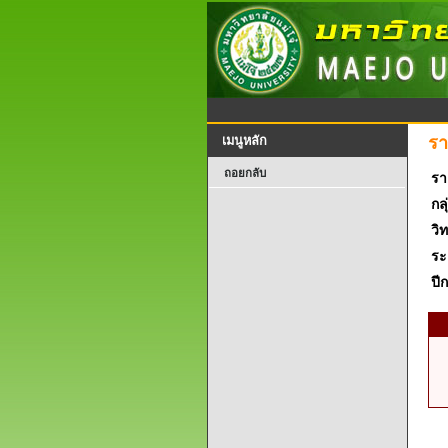
รา
เมนูหลัก
ถอยกลับ
รา
กลุ
วิ
ระ
ปี