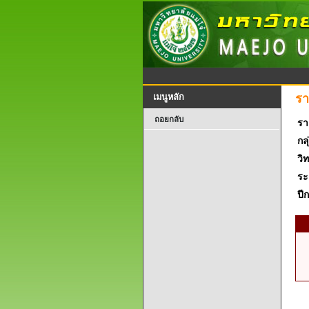
รา
เมนูหลัก
ถอยกลับ
รา
กลุ
วิ
ระ
ปี