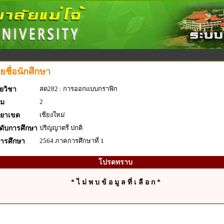
ยชื่อนักศึกษา
สด282 : การออกแบบกราฟิก
ยวิชา
2
่ม
เชียงใหม่
ทยาเขต
ปริญญาตรี ปกติ
ดับการศึกษา
2564 ภาคการศึกษาที่ 1
การศึกษา
โปรดทราบ
* ไ ม่ พ บ ข้ อ มู ล ที่ เ ลื อ ก *