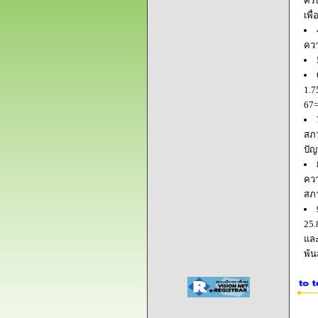
ครบ
เพื
ควา
1.7
67=
สภา
ปัญ
ควา
สภ
25.
และ
พ้น