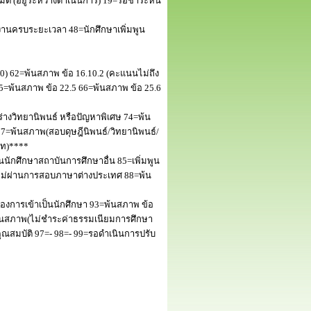
 (อยู่ระหว่างดำเนินการ) 19=รอชำระหนี้
านครบระยะเวลา 48=นักศึกษาเพิ่มพูน
50) 62=พ้นสภาพ ข้อ 16.10.2 (คะแนนไม่ถึง
5=พ้นสภาพ ข้อ 22.5 66=พ้นสภาพ ข้อ 25.6
างวิทยานิพนธ์ หรือปัญหาพิเศษ 74=พ้น
=พ้นสภาพ(สอบดุษฎีนิพนธ์/วิทยานิพนธ์/
โท)****
นักศึกษาสถาบันการศึกษาอื่น 85=เพิ่มพูน
พไม่ผ่านการสอบภาษาต่างประเทศ 88=พ้น
งการเข้าเป็นนักศึกษา 93=พ้นสภาพ ข้อ
พ้นสภาพ(ไม่ชำระค่าธรรมเนียมการศึกษา
สมบัติ 97=- 98=- 99=รอดำเนินการปรับ