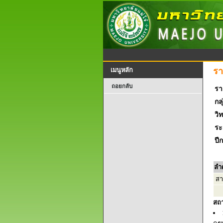
รา
เมนูหลัก
ถอยกลับ
รา
กลุ
วิ
ระ
ปี
ลำ
สา
สถ