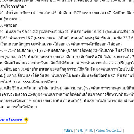
 16=ทดลองเรียน(บัณฑิตศึกษา) 17=สถานะตรวจสอบจบ รอส่งคณะ 18=รอสภาอนุมัติ
่อสำเร็จการศึกษา
40=สำเร็จการศึกษา 41=ทดสอบ 46=นักศึกษา ECP ครบระยะเวลา 47=นักศึกษาฝึกง
มรู้ครบเวลา
50=ลาออก
60=พ้นสภาพ ข้อ 11.2.2 (ไม่ลงทะเบียน) 61=พ้นสภาพข้อ 16.10.1 (คะแนนไม่ถึง 1.
5) 63=พ้นสภาพ 16.7 (ครบระยะเวลา/เกินกำหนดหลักสูตร) 64=พ้นสภาพ ข้อ 22.7 6
เรียนครบหลักสูตร 68=พ้นสภาพ-ให้ออก 69=พ้นสภาพ-คัดชื่อออก (ไล่ออก)
70=- 71=ถอนสภาพ ( 71 ) 72=หมดสภาพ (ขาดการติดต่อ) 73=พ้นสภาพ ไม่ส่งโครงร่
พ (รอบสอง) 75=พ้นสภาพครบระยะเวลาศึกษาระดับบัณฑิต 76=ไม่มารายงานตัว 77
หาพิเศษไม่ผ่าน) 78=มหาวิทยาลัยสั่งให้พ้นสภาพ 79=พ้นสภาพ ข้อ 7 7.2 (ปริญญา
80=ย้ายออก 81=ย้ายวิทยาเขต 83=หลักสูตรร่วมใต้หวัน จีน 84=พ้นสภาพโอนไปเป็น
มรู้ แลกเปลี่ยน และใต้หวัน 86=พ้นสภาพไม่ลงทะเบียนระดับบัณฑิต 87=พ้นสภา
าพไม่ชำระค่าธรรมเนียมการศึกษา
90=เสียชีวิต 91=พ้นสภาพไม่ผ่านประมวลความรอบรู้ 92=พ้นสภาพขาดคุณสมบัติขอ
8 (ครบระยะเวลา 2546) 94=พ้นสภาพลาพักติดต่อกันเกิน2ภาคการศึกษาปกติ 95=
ค่าธรรมเนียมต่างๆ ตามระยะเวลาที่ม.กำหนด) 96=พ้นสภาพไม่สามารถสอบผ่านคุณ
สภาพการเป็นนักศึกษา
สปอว.
|
กยศ.
|
สมศ.
|
Vision Net Co.Ltd.
|