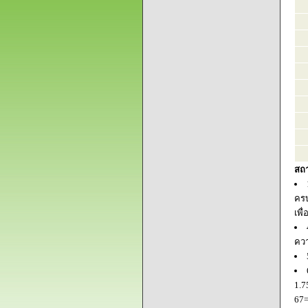
สถ
ครบ
เพื
ควา
1.7
67=