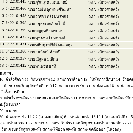
4
6422101443
นายภูริณัฐ คะเชนมาตย์
วท.บ. (สัตวศาสตร์)
5
6422101460
นายวณธิป อุดมพงศ์วัฒนา
วท.บ. (สัตวศาสตร์)
6
6422101458
นายวงศธร ศรีจันทร์ทอง
วท.บ. (สัตวศาสตร์)
7
6422101308
นายกฤษณพงศ์ ระโยธี
วท.บ. (สัตวศาสตร์)
8
6422101399
นายบุญฤทธิ์ บุตรแวง
วท.บ. (สัตวศาสตร์)
9
6422101432
นายพุทธพงษ์ ยุทธยงค์
วท.บ. (สัตวศาสตร์)
10
6422101421
นายพสิษฐ สุปรีย์วัฒนะสกุล
วท.บ. (สัตวศาสตร์)
11
6422101366
นายธนวัฒน์ คำมณี
วท.บ. (สัตวศาสตร์)
12
6422101357
นายณัฐพล มณีกุล
วท.บ. (สัตวศาสตร์)
13
6422101422
นายพันธวัช มาที
วท.บ. (สัตวศาสตร์)
านภาพ :
10=กำลังศึกษา 11=รักษาสภาพ 12=ลาพักการศึกษา 13=ให้พักการศึกษา 14=ย้ายค
 16=ทดลองเรียน(บัณฑิตศึกษา) 17=สถานะตรวจสอบจบ รอส่งคณะ 18=รอสภาอนุมัติ
่อสำเร็จการศึกษา
40=สำเร็จการศึกษา 41=ทดสอบ 46=นักศึกษา ECP ครบระยะเวลา 47=นักศึกษาฝึกง
มรู้ครบเวลา
50=ลาออก
60=พ้นสภาพ ข้อ 11.2.2 (ไม่ลงทะเบียน) 61=พ้นสภาพข้อ 16.10.1 (คะแนนไม่ถึง 1.
5) 63=พ้นสภาพ 16.7 (ครบระยะเวลา/เกินกำหนดหลักสูตร) 64=พ้นสภาพ ข้อ 22.7 6
เรียนครบหลักสูตร 68=พ้นสภาพ-ให้ออก 69=พ้นสภาพ-คัดชื่อออก (ไล่ออก)