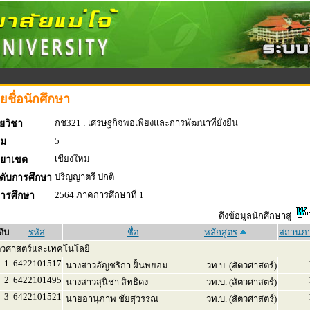
ยชื่อนักศึกษา
กช321 : เศรษฐกิจพอเพียงและการพัฒนาที่ยั่งยืน
ยวิชา
5
่ม
เชียงใหม่
ทยาเขต
ปริญญาตรี ปกติ
ดับการศึกษา
2564 ภาคการศึกษาที่ 1
การศึกษา
ดึงข้อมูลนักศึกษาสู่
ดับ
รหัส
ชื่อ
หลักสูตร
สถานภ
ตวศาสตร์และเทคโนโลยี
1
6422101517
นางสาวอัญชริกา ฝั้นพยอม
วท.บ. (สัตวศาสตร์)
2
6422101495
นางสาวสุนิชา สิทธิดง
วท.บ. (สัตวศาสตร์)
3
6422101521
นายอานุภาพ ชัยสุวรรณ
วท.บ. (สัตวศาสตร์)