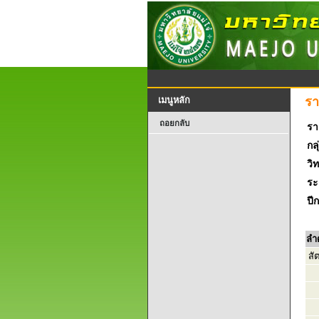
รา
เมนูหลัก
ถอยกลับ
รา
กลุ
วิ
ระ
ปี
ลำ
สั