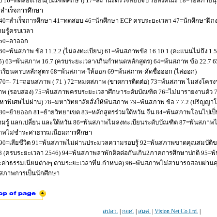
 16=ทดลองเรียน(บัณฑิตศึกษา) 17=สถานะตรวจสอบจบ รอส่งคณะ 18=รอสภาอนุมัติ
่อสำเร็จการศึกษา
40=สำเร็จการศึกษา 41=ทดสอบ 46=นักศึกษา ECP ครบระยะเวลา 47=นักศึกษาฝึกง
มรู้ครบเวลา
50=ลาออก
60=พ้นสภาพ ข้อ 11.2.2 (ไม่ลงทะเบียน) 61=พ้นสภาพข้อ 16.10.1 (คะแนนไม่ถึง 1.
5) 63=พ้นสภาพ 16.7 (ครบระยะเวลา/เกินกำหนดหลักสูตร) 64=พ้นสภาพ ข้อ 22.7 6
เรียนครบหลักสูตร 68=พ้นสภาพ-ให้ออก 69=พ้นสภาพ-คัดชื่อออก (ไล่ออก)
70=- 71=ถอนสภาพ ( 71 ) 72=หมดสภาพ (ขาดการติดต่อ) 73=พ้นสภาพ ไม่ส่งโครงร่
พ (รอบสอง) 75=พ้นสภาพครบระยะเวลาศึกษาระดับบัณฑิต 76=ไม่มารายงานตัว 77
หาพิเศษไม่ผ่าน) 78=มหาวิทยาลัยสั่งให้พ้นสภาพ 79=พ้นสภาพ ข้อ 7 7.2 (ปริญญา
80=ย้ายออก 81=ย้ายวิทยาเขต 83=หลักสูตรร่วมใต้หวัน จีน 84=พ้นสภาพโอนไปเป็น
มรู้ แลกเปลี่ยน และใต้หวัน 86=พ้นสภาพไม่ลงทะเบียนระดับบัณฑิต 87=พ้นสภา
าพไม่ชำระค่าธรรมเนียมการศึกษา
90=เสียชีวิต 91=พ้นสภาพไม่ผ่านประมวลความรอบรู้ 92=พ้นสภาพขาดคุณสมบัติขอ
8 (ครบระยะเวลา 2546) 94=พ้นสภาพลาพักติดต่อกันเกิน2ภาคการศึกษาปกติ 95=
ค่าธรรมเนียมต่างๆ ตามระยะเวลาที่ม.กำหนด) 96=พ้นสภาพไม่สามารถสอบผ่านคุณ
สภาพการเป็นนักศึกษา
สปอว.
|
กยศ.
|
สมศ.
|
Vision Net Co.Ltd.
|