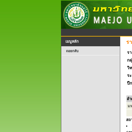
รา
เมนูหลัก
ถอยกลับ
รา
กลุ
วิ
ระ
ปี
ลำ
มห
สถ