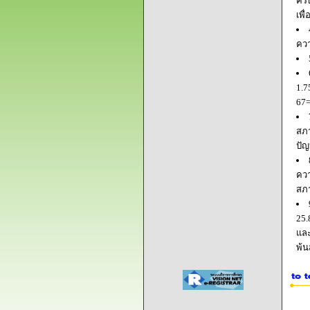
ครบ
เพื
ควา
1.7
67=
สภา
ปัญ
ควา
สภ
25.
และ
พ้น