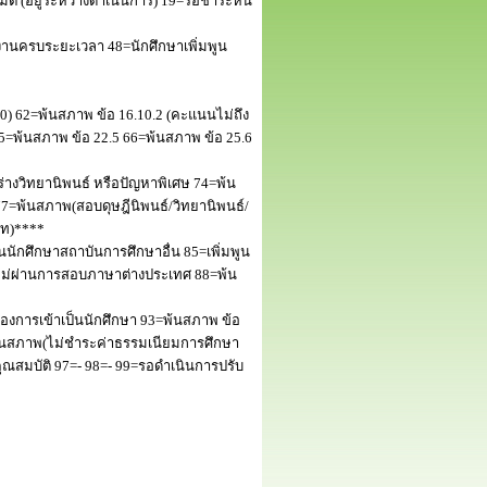
 (อยู่ระหว่างดำเนินการ) 19=รอชำระหนี้
านครบระยะเวลา 48=นักศึกษาเพิ่มพูน
50) 62=พ้นสภาพ ข้อ 16.10.2 (คะแนนไม่ถึง
5=พ้นสภาพ ข้อ 22.5 66=พ้นสภาพ ข้อ 25.6
างวิทยานิพนธ์ หรือปัญหาพิเศษ 74=พ้น
=พ้นสภาพ(สอบดุษฎีนิพนธ์/วิทยานิพนธ์/
โท)****
นักศึกษาสถาบันการศึกษาอื่น 85=เพิ่มพูน
พไม่ผ่านการสอบภาษาต่างประเทศ 88=พ้น
งการเข้าเป็นนักศึกษา 93=พ้นสภาพ ข้อ
พ้นสภาพ(ไม่ชำระค่าธรรมเนียมการศึกษา
สมบัติ 97=- 98=- 99=รอดำเนินการปรับ