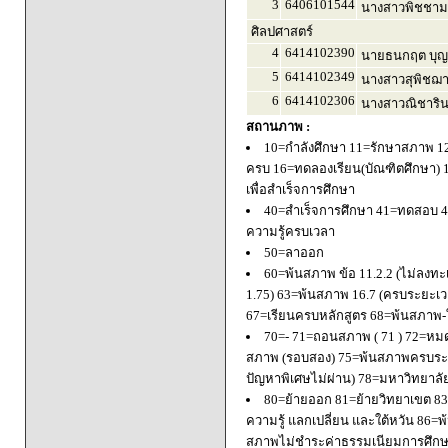
3
6406101544
นางสาวพิชชาม
ศิลปศาสตร์
4
6414102390
นายธนกฤต บุญ
5
6414102349
นางสาวสุพิชฌาย
6
6414102306
นางสาวณิชารินท
สถานภาพ :
10=กำลังศึกษา 11=รักษาสภาพ 1
ครบ 16=ทดลองเรียน(บัณฑิตศึกษา) 
เพื่อสำเร็จการศึกษา
40=สำเร็จการศึกษา 41=ทดสอบ 4
ความรู้ครบเวลา
50=ลาออก
60=พ้นสภาพ ข้อ 11.2.2 (ไม่ลงทะ
1.75) 63=พ้นสภาพ 16.7 (ครบระยะเว
67=เรียนครบหลักสูตร 68=พ้นสภาพ-ใ
70=- 71=ถอนสภาพ ( 71 ) 72=หมด
สภาพ (รอบสอง) 75=พ้นสภาพครบระยะ
ปัญหาพิเศษไม่ผ่าน) 78=มหาวิทยาลั
80=ย้ายออก 81=ย้ายวิทยาเขต 83=
ความรู้ แลกเปลี่ยน และใต้หวัน 8
สภาพไม่ชำระค่าธรรมเนียมการศึก