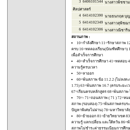
3
6406101544
นางสาวพิชชาม
ศิลปศาสตร์
4
6414102390
นายธนกฤต บุญ
5
6414102349
นางสาวสุพิชฌาย
6
6414102306
นางสาวณิชารินท
สถานภาพ :
10=กำลังศึกษา 11=รักษาสภาพ 1
ครบ 16=ทดลองเรียน(บัณฑิตศึกษา) 
เพื่อสำเร็จการศึกษา
40=สำเร็จการศึกษา 41=ทดสอบ 4
ความรู้ครบเวลา
50=ลาออก
60=พ้นสภาพ ข้อ 11.2.2 (ไม่ลงทะ
1.75) 63=พ้นสภาพ 16.7 (ครบระยะเว
67=เรียนครบหลักสูตร 68=พ้นสภาพ-ใ
70=- 71=ถอนสภาพ ( 71 ) 72=หมด
สภาพ (รอบสอง) 75=พ้นสภาพครบระยะ
ปัญหาพิเศษไม่ผ่าน) 78=มหาวิทยาลั
80=ย้ายออก 81=ย้ายวิทยาเขต 83=
ความรู้ แลกเปลี่ยน และใต้หวัน 8
สภาพไม่ชำระค่าธรรมเนียมการศึก